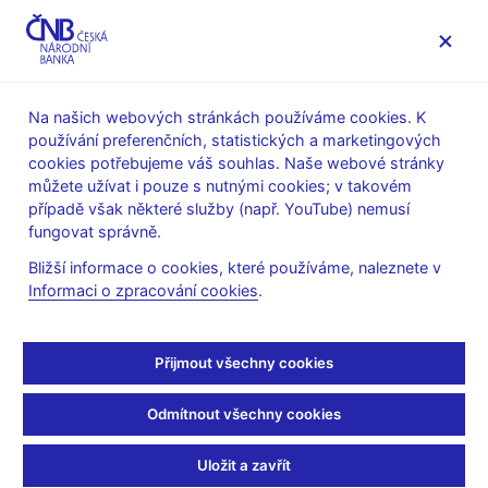
MENU
Na našich webových stránkách používáme cookies. K
používání preferenčních, statistických a marketingových
Úvod
Finanční trhy
Peněžní trh
cookies potřebujeme váš souhlas. Naše webové stránky
Obraty na peněžním trhu
můžete užívat i pouze s nutnými cookies; v takovém
případě však některé služby (např. YouTube) nemusí
Říjen 2024
fungovat správně.
Bližší informace o cookies, které používáme, naleznete v
Obraty na peněžním trhu v týdnu od 14.
Informaci o zpracování cookies
.
do 18. října 2024
Průzkum průměrných denních obratů na peněžním trhu provádí
Česká národní banka čtyřikrát ročně, a to v lednu, dubnu,
Přijmout všechny cookies
červenci a v říjnu.
Odmítnout všechny cookies
Průměrný denní obrat depozitních operací se ve srovnání s
výsledky průzkumu v červenci zvýšil z 27,1 mld. Kč na 42,6
Uložit a zavřít
mld. Kč, což bylo způsobeno zejména růstem objemu obchodů