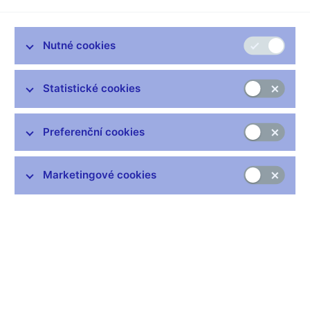
s nerezidenty. Jejich podíl na celkovém obratu dosáhl 95,3
procent. Z hlediska maturity dominovaly operace se splatností
O/N, jejichž podíl na celkovém obratu dosáhl 62 procent. Obrat
Nutné cookies
repo operací se oproti minulému období téměř zdvojnásobil a
jejich podíl na celkovém obratu dosáhl téměř 50 procent.
Statistické cookies
Proti červencovým datům vzrostl obrat derivátových operací
IRS (Interest Rate Swap) o 44 procent. Naopak obraty FRA
(Forward Rate Agreement) zaznamenaly pokles o 45 procent,
Preferenční cookies
když všechny obchody byly realizovány s nerezidenty.
Tabulky (xls, 30 kB)
Marketingové cookies
Zůstaňme v kontaktu
Newsletter