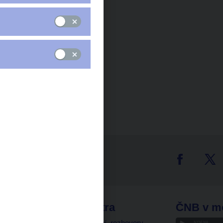
tter
odkazy
ČNB extra
ČNB v m
a
Vystoupení, rozhovory