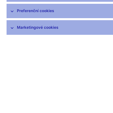
SKD – systém krátkodobých dluhopisů
Preferenční cookies
Předpisy k obchodům ČNB
Marketingové cookies
Eurošetření
Zlato ČNB
Zůstaňme v kontaktu
Newsle
Nejčastější odkazy
Povinné 
Výměna neplatných
Úřední desk