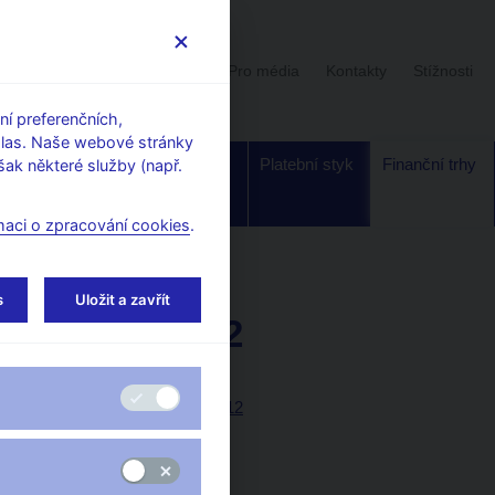
Uživatelská sekce
Stalo se
Pro média
Kontakty
Stížnosti
í preferenčních,
hlas. Naše webové stránky
Dohled a
Bankovky a
Platební styk
Finanční trhy
ak některé služby (např.
regulace
mince
maci o zpracování cookies
.
ty na peněžním trhu
s
Uložit a zavřít
Říjen 2012
Tabulky (xls, 16 kB)
Tisková zpráva, 8.11.2012