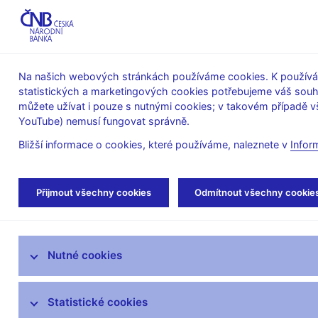
ABO-K
Na našich webových stránkách používáme cookies. K používán
statistických a marketingových cookies potřebujeme váš sou
O ČNB
Měnová
Finanční
můžete užívat i pouze s nutnými cookies; v takovém případě vš
YouTube) nemusí fungovat správně.
politika
stabilita
Bližší informace o cookies, které používáme, naleznete v
Infor
Úvod
Finanční trhy
Peněžní trh
Obra
Přijmout všechny cookies
Odmítnout všechny cookie
Devizový trh
Nutné cookies
Peněžní trh
Trh státních dluhopisů
Statistické cookies
Inflační očekávání finančního trhu