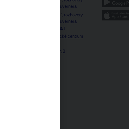
a články guvernéra
ázky
Vystoupení, rozhovory
ajetku
a články guvernéra
ných prostor
(úplný výpis)
Návštěvnické centrum
ČNB
Historie ČNB