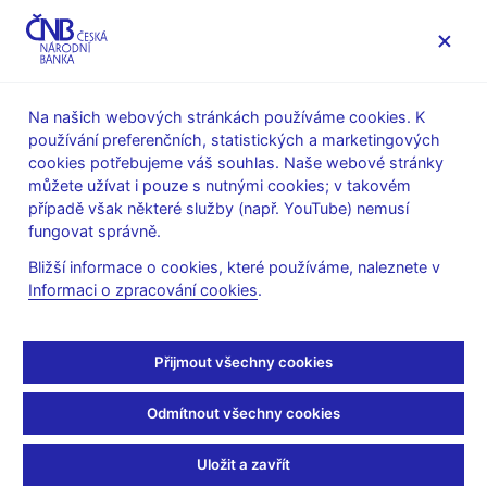
MENU
Na našich webových stránkách používáme cookies. K
používání preferenčních, statistických a marketingových
Úvod
Finanční trhy
Peněžní trh
cookies potřebujeme váš souhlas. Naše webové stránky
Obraty na peněžním trhu
můžete užívat i pouze s nutnými cookies; v takovém
případě však některé služby (např. YouTube) nemusí
Duben 2026
fungovat správně.
Bližší informace o cookies, které používáme, naleznete v
Obraty na peněžním trhu v týdnu od 20.
Informaci o zpracování cookies
.
do 24. dubna 2026
Průzkum průměrných denních obratů na peněžním trhu provádí
Česká národní banka čtyřikrát ročně, a to v lednu, dubnu,
Přijmout všechny cookies
červenci a v říjnu.
Odmítnout všechny cookies
Průměrný denní obrat depozitních operací ve srovnání
s výsledky průzkumu z ledna vzrostl z 37,4 mld. Kč na 45,9
Uložit a zavřít
mld. Kč, což bylo způsobeno nárůstem obchodů s nerezidenty.