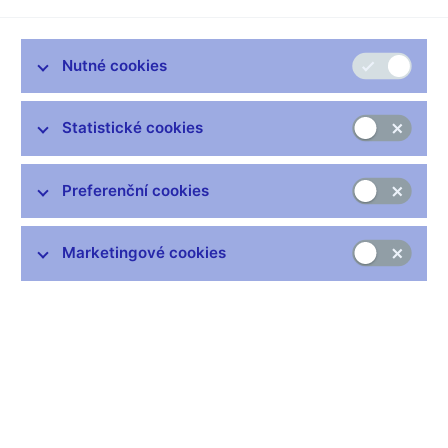
Jejich podíl na celkovém obratu vzrostl z 90 na 95,5 procenta.
Z hlediska maturity dominovaly operace se splatností mezi 1W
a 1M, jejichž podíl na celkovém obratu dosáhl 55,8 procenta.
Nutné cookies
Obrat repo operací proti minulému období poklesl (o 9,5
procenta), když jejich podíl na celkovém obratu dosáhl 50
procent.
Statistické cookies
Obrat derivátových operací IRS (Interest Rate Swap) a FRA
(Forward Rate Agreement) proti lednovým datům vzrostl (o 28
Preferenční cookies
% resp. 198 %). Obchody s deriváty byly realizovány pouze s
nerezidenty.
Marketingové cookies
Tabulky (xls, 29 kB)
Zůstaňme v kontaktu
Newsletter