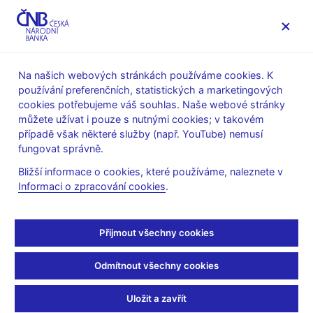
MENU
Na našich webových stránkách používáme cookies. K
používání preferenčních, statistických a marketingových
Úvod
Finanční trhy
Peněžní trh
cookies potřebujeme váš souhlas. Naše webové stránky
Obraty na peněžním trhu
můžete užívat i pouze s nutnými cookies; v takovém
případě však některé služby (např. YouTube) nemusí
Duben 2012
fungovat správně.
Bližší informace o cookies, které používáme, naleznete v
Tabulky (xls, 16 kB)
Informaci o zpracování cookies
.
Tisková zpráva, 14.5.2012
Přijmout všechny cookies
Zůstaňme v kontaktu
Newsletter
Odmítnout všechny cookies
Uložit a zavřít