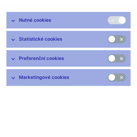
Nutné cookies
Nejčastější odkazy
Statistické cookies
Výměna neplatných bankovek
Informace k Sberbank CZ
Preferenční cookies
Výměna poškozených peněz
Seznamy regulovaných a registrovaných subjektů
Marketingové cookies
Kurzy devizového trhu
IBAN - mezinárodní číslo účtu
Aktuální prognóza
Historie diskontní sazby
Historie repo sazby
Historie lombardní sazby
Centrální registr úvěrů