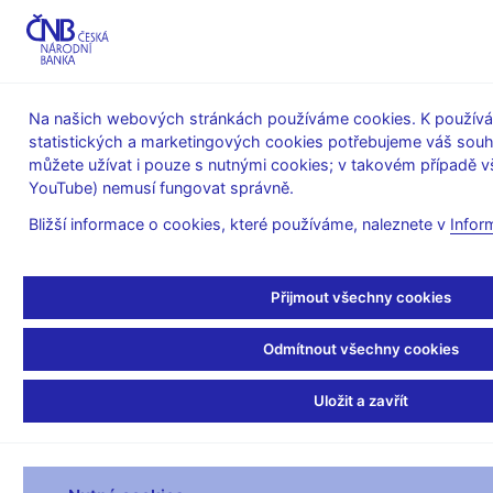
MENU
Na našich webových stránkách používáme cookies. K používán
statistických a marketingových cookies potřebujeme váš sou
Úvod
Finanční trhy
Devizový trh
můžete užívat i pouze s nutnými cookies; v takovém případě vš
Obraty na devizovém trhu
YouTube) nemusí fungovat správně.
duben 2003
Bližší informace o cookies, které používáme, naleznete v
Infor
duben
Přijmout všechny cookies
2003
Odmítnout všechny cookies
USD/CZK
EUR/CZK
JPY/CZK
Ostatn
Spot
Uložit a zavřít
64,5
551,0
0,0
(celkem)
s ostatnimi
market-