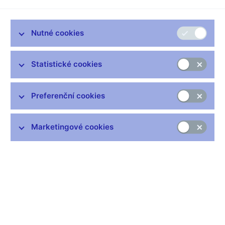
Nutné cookies
Nejčastější odkazy
Statistické cookies
Výměna neplatných bankovek
Informace k Sberbank CZ
Preferenční cookies
Výměna poškozených peněz
Seznamy regulovaných a registrovaných subjektů
Marketingové cookies
Kurzy devizového trhu
IBAN - mezinárodní číslo účtu
Aktuální prognóza
Historie diskontní sazby
Historie repo sazby
Historie lombardní sazby
Centrální registr úvěrů