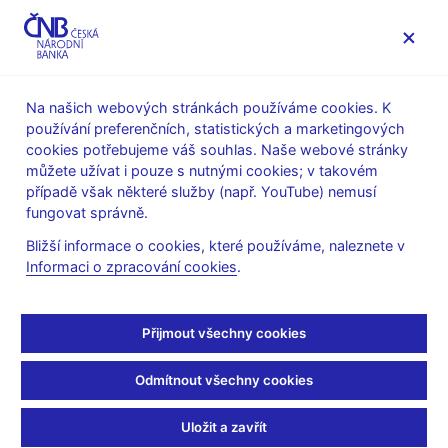
MENU
Na našich webových stránkách používáme cookies. K
používání preferenčních, statistických a marketingových
Úvod
Finanční trhy
Devizový trh
cookies potřebujeme váš souhlas. Naše webové stránky
Obraty na devizovém trhu
můžete užívat i pouze s nutnými cookies; v takovém
případě však některé služby (např. YouTube) nemusí
Leden 2026
fungovat správně.
Bližší informace o cookies, které používáme, naleznete v
Obraty na devizovém trhu v týdnu od 19.
Informaci o zpracování cookies
.
do 23. ledna 2026
Průzkum průměrných denních obratů na devizových trzích
provádí Česká národní banka čtyřikrát ročně, a to v lednu,
Přijmout všechny cookies
dubnu, červenci a v říjnu. V posledním průzkumu, který proběhl
v týdnu od 19. do 23. ledna 2026, se průměrný denní obrat snížil
Odmítnout všechny cookies
v porovnání s říjnem 2025 o 10 % na 9 636,7 milionů USD.
Uložit a zavřít
leden
říjen