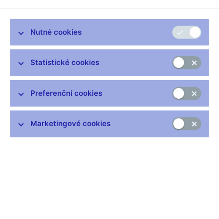
Změna
2026
2025
Celkový obrat
9 636,7
10 708,5
-10,0%
Nutné cookies
Spotové operace
1 269,7
1 235,5
2,8%
Forwardy a
Statistické cookies
8 072,0
9 234,0
-12,6%
swapy
Opce
295,0
239,0
23,4%
Preferenční cookies
údaje v miliónech USD
Marketingové cookies
Tabulka (xls, 33 kB)
Zůstaňme v kontaktu
Newsletter