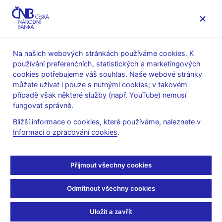
MENU
Na našich webových stránkách používáme cookies. K
používání preferenčních, statistických a marketingových
Úvod
Finanční trhy
Devizový trh
cookies potřebujeme váš souhlas. Naše webové stránky
Obraty na devizovém trhu
můžete užívat i pouze s nutnými cookies; v takovém
případě však některé služby (např. YouTube) nemusí
Leden 2021
fungovat správně.
Bližší informace o cookies, které používáme, naleznete v
Informaci o zpracování cookies
.
Tabulka (xls, 33 kB)
Tisková zpráva z 11. 2. 2021
Přijmout všechny cookies
Odmítnout všechny cookies
Zůstaňme v kontaktu
Newsletter
Uložit a zavřít