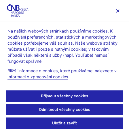
MENU
Na našich webových stránkách používáme cookies. K
používání preferenčních, statistických a marketingových
Úvod
Finanční trhy
Devizový trh
cookies potřebujeme váš souhlas. Naše webové stránky
Obraty na devizovém trhu
můžete užívat i pouze s nutnými cookies; v takovém
případě však některé služby (např. YouTube) nemusí
Leden 2019
fungovat správně.
Bližší informace o cookies, které používáme, naleznete v
Tabulka (xls, 36 kB)
Informaci o zpracování cookies
.
Tisková zpráva z 13. 2. 2019
Přijmout všechny cookies
Zůstaňme v kontaktu
Newsletter
Odmítnout všechny cookies
Uložit a zavřít