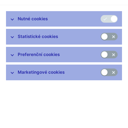
Nutné cookies
Nejčastější odkazy
Statistické cookies
Výměna neplatných bankovek
Informace k Sberbank CZ
Preferenční cookies
Výměna poškozených peněz
Seznamy regulovaných a registrovaných subjektů
Marketingové cookies
Kurzy devizového trhu
IBAN - mezinárodní číslo účtu
Aktuální prognóza
Historie diskontní sazby
Historie repo sazby
Historie lombardní sazby
Centrální registr úvěrů