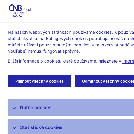
ABO-K
Na našich webových stránkách používáme cookies. K používán
statistických a marketingových cookies potřebujeme váš sou
O ČNB
Měnová
Finanční
můžete užívat i pouze s nutnými cookies; v takovém případě vš
YouTube) nemusí fungovat správně.
politika
stabilita
Bližší informace o cookies, které používáme, naleznete v
Infor
Úvod
Finanční trhy
Devizový trh
Obra
Přijmout všechny cookies
Odmítnout všechny cookie
Devizový trh
Nutné cookies
Peněžní trh
Trh státních dluhopisů
Statistické cookies
Inflační očekávání finančního trhu