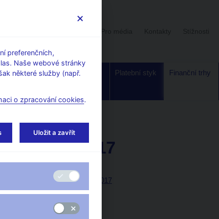
Uživatelská sekce
Stalo se
Pro média
Kontakty
Stížnosti
í preferenčních,
hlas. Naše webové stránky
Dohled a
Bankovky a
Platební styk
Finanční trhy
ak některé služby (např.
regulace
mince
maci o zpracování cookies
.
ty na devizovém trhu
s
Uložit a zavřít
Leden 2017
Tabulka (xls, 36 kB)
Tisková zpráva z 6. 2. 2017