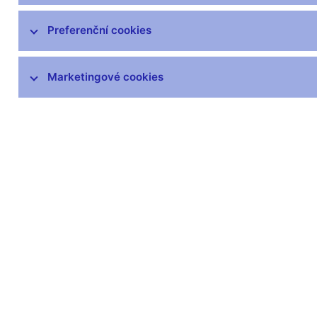
SKD – systém krátkodobých dluhopisů
Preferenční cookies
Předpisy k obchodům ČNB
Marketingové cookies
Eurošetření
Zlato ČNB
Zůstaňme v kontaktu
Newsle
Nejčastější odkazy
Povinné 
Výměna neplatných
Úřední desk