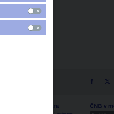
tter
odkazy
ČNB extra
ČNB v m
a
Vystoupení, rozhovory