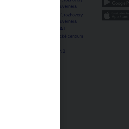
a články guvernéra
ázky
Vystoupení, rozhovory
ajetku
a články guvernéra
ných prostor
(úplný výpis)
Návštěvnické centrum
ČNB
Historie ČNB