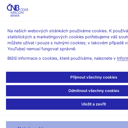
MENU
Na našich webových stránkách používáme cookies. K používán
statistických a marketingových cookies potřebujeme váš sou
Úvod
Finanční trhy
Devizový trh
můžete užívat i pouze s nutnými cookies; v takovém případě vš
Obraty na devizovém trhu
YouTube) nemusí fungovat správně.
Duben 2004
Bližší informace o cookies, které používáme, naleznete v
Infor
Duben
Přijmout všechny cookies
(v mil. USD za den)
2004
Odmítnout všechny cookies
USD/CZK
EUR/CZK
JPY/CZK
OSTAT
Spot
Uložit a zavřít
54,1
466,6
0,6
(celkem)
s ostatními
market-