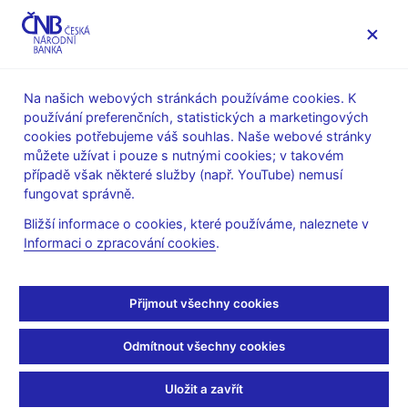
MENU
Na našich webových stránkách používáme cookies. K
používání preferenčních, statistických a marketingových
Úvod
Finanční stabilita
cookies potřebujeme váš souhlas. Naše webové stránky
Přímý přenos z tiskové konference k finanční stabilitě
můžete užívat i pouze s nutnými cookies; v takovém
případě však některé služby (např. YouTube) nemusí
Přímý přenos z tiskové
fungovat správně.
konference k finanční
Bližší informace o cookies, které používáme, naleznete v
Informaci o zpracování cookies
.
stabilitě
Přijmout všechny cookies
4. 6. 2026
Odmítnout všechny cookies
Přímý přenos skončil.
Záznam bude po zpracování dostupný v sekci
Audio, video
.
Uložit a zavřít