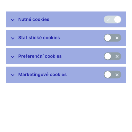
Nutné cookies
Statistické cookies
Preferenční cookies
Přímý přenos můžete sledovat také na
YouTube (externí
Marketingové cookies
odkaz)
.
Upozornění:
Pro sledování streamu je nutno mít povolenu komunikaci z IP
adresy
91.103.163.3
na portu
443
.