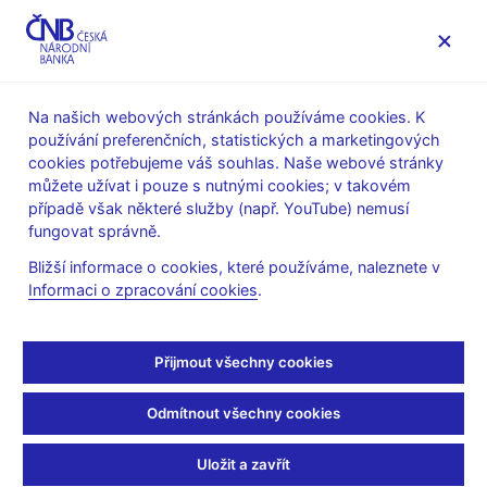
MENU
Na našich webových stránkách používáme cookies. K
používání preferenčních, statistických a marketingových
Úvod
Dohled a regulace
Výkon dohledu
cookies potřebujeme váš souhlas. Naše webové stránky
Informační povinnosti subjektů finančního trhu vůči České
můžete užívat i pouze s nutnými cookies; v takovém
národní bance
případě však některé služby (např. YouTube) nemusí
Výkaznictví družstevních záložen vůči České národní bance
fungovat správně.
Opravná metodika k dohledovému výkaznictví pro banky, DZ
a OCP podle nařízení EU a národních požadavků
Bližší informace o cookies, které používáme, naleznete v
(EBA20190301) pro data od 31. 3. 2019
Informaci o zpracování cookies
.
Opravná metodika k
Přijmout všechny cookies
dohledovému
Odmítnout všechny cookies
výkaznictví pro banky,
Uložit a zavřít