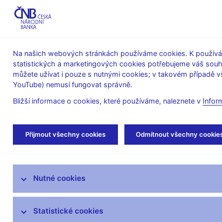
ABO-K
Na našich webových stránkách používáme cookies. K používán
statistických a marketingových cookies potřebujeme váš sou
O ČNB
Měnová
Finanční
můžete užívat i pouze s nutnými cookies; v takovém případě vš
YouTube) nemusí fungovat správně.
politika
stabilita
Bližší informace o cookies, které používáme, naleznete v
Infor
Úvod
Dohled a regulace
Výkon dohledu
Přijmout všechny cookies
Odmítnout všechny cookie
Výkaznictví družstevních záložen vůči České národ
Metodika k dohledovému výkaznictví pro banky, D
Nutné cookies
Strategie dohledu
Co nového v dohledu
Statistické cookies