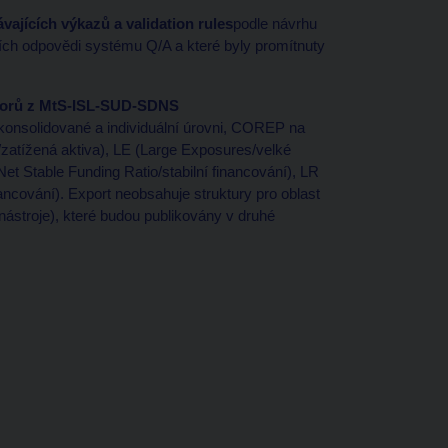
ajících výkazů a validation rules
podle návrhu
ních odpovědi systému Q/A a které byly promítnuty
uborů z MtS-ISL-SUD-SDNS
konsolidované a individuální úrovni, COREP na
/zatížená aktiva), LE (Large Exposures/velké
et Stable Funding Ratio/stabilní financování), LR
ncování). Export neobsahuje struktury pro oblast
ástroje), které budou publikovány v druhé