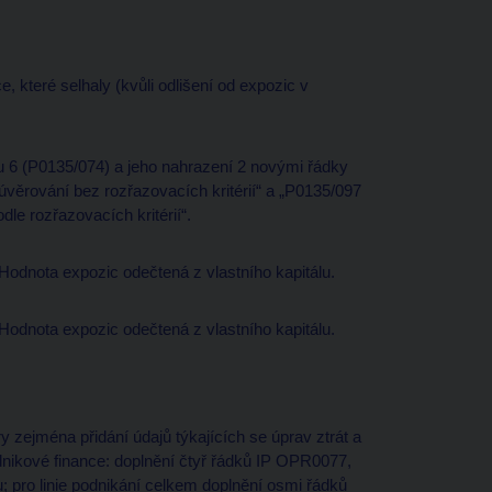
 které selhaly (kvůli odlišení od expozic v
6 (P0135/074) a jeho nahrazení 2 novými řádky
věrování bez rozřazovacích kritérií“ a „P0135/097
le rozřazovacích kritérií“.
odnota expozic odečtená z vlastního kapitálu.
odnota expozic odečtená z vlastního kapitálu.
zejména přidání údajů týkajících se úprav ztrát a
podnikové finance: doplnění čtyř řádků IP OPR0077,
ro linie podnikání celkem doplnění osmi řádků