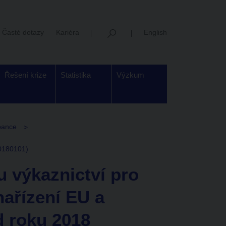
Časté dotazy
Kariéra
English
Řešení krize
Statistika
Výzkum
 bance
20180101)
 výkaznictví pro
ařízení EU a
 roku 2018