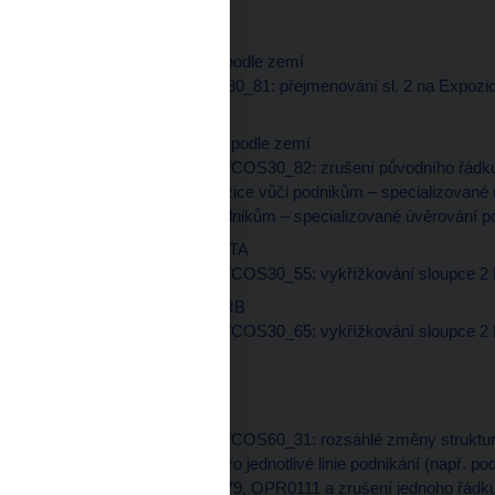
CR:
1 CR SA – rozpad podle zemí
datová oblast COK30_81: přejmenování sl. 2 na Expozice,
selhání).
2 CR IRB – rozpad podle zemí
datová oblast COK/COS30_82: zrušení původního řádku 
„P0135/078 - Expozice vůči podnikům – specializované ú
- Expozice vůči podnikům – specializované úvěrování pod
C12 Sekuritizace STA
datová oblast COK/COS30_55: vykřížkování sloupce 2 H
C13 Sekuritizace IRB
datová oblast COK/COS30_65: vykřížkování sloupce 2 H
OPR:
01 Operační riziko
datová oblast COK/COS60_31: rozsáhlé změny struktury 
výtěžků ze ztráty pro jednotlivé linie podnikání (např. 
OPR0078, OPR0079, OPR0111 a zrušení jednoho řádku; p