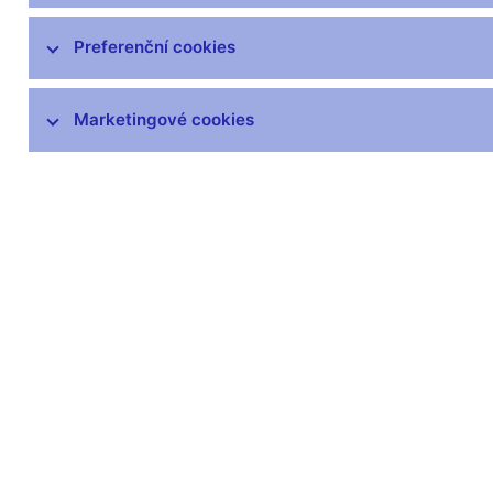
Legislativní základna
Výkon dohledu
Preferenční cookies
Upozornění pro veřejnost
Marketingové cookies
Postavení dohledu
Povolovací a schvalovací řízení
Pravomocná rozhodnutí
Nabídky převzetí a veřejné návrhy
smlouvy
Informační povinnosti subjektů
finančního trhu vůči České národní
bance
Uveřejňování ČNB podle směrnic EU
Dohledová úřední sdělení a
benchmarky
Mezinárodní aktivity v oblasti regulace a
dohledu