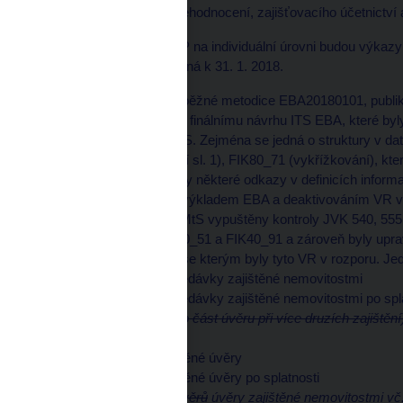
nástrojů, přístupu ke znehodnocení, zajišťovacího účetnictví
Pro vykazování FINREP na individuální úrovni budou výkazy
poprvé pro data sestavená k 31. 1. 2018.
Upozornění: oproti předběžné metodice EBA20180101, publi
provedeny změny oproti finálnímu návrhu ITS EBA, které byl
prováděcího nařízení ITS. Zejména se jedná o struktury v da
FIK 80_41 (vykřížkování sl. 1), FIK80_71 (vykřížkování), kter
z téhož důvodu upraveny některé odkazy v definicích inform
V souladu s posledním výkladem EBA a deaktivováním VR 
VR z 11.9.2017, byly v MtS vypuštěny kontroly JVK 540, 55
datovými oblastmi FIK40_51 a FIK40_91 a zároveň byly uprav
původním zněním ITS, se kterým byly tyto VR v rozporu. Jedn
FIN0402 - Úvěry a pohledávky zajištěné nemovitostmi
FIN0247 - Úvěry a pohledávky zajištěné nemovitostmi po spl
…Patří sem úvěry
(nebo část úvěru při více druzích zajištění
obchodní),…
FIN0403 - Ostatní zajištěné úvěry
FIN0248 - Ostatní zajištěné úvěry po splatnosti
…Nezahrnují se
části úvěrů
úvěry zajištěné nemovitostmi v