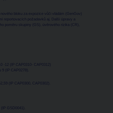
jí nového bloku za expozice vůči vládám (GenGov)
í reportovacích požadavků aj. Další úpravy a
ého poměru skupiny (GS), úvěrového rizika (CR),
10 -12 (IP CAP0310- CAP0312)
 9 (IP CAP0278).
52,59 (IP CAP0300, CAP0302).
7 (IP GSD0041).