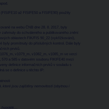
 apod.
 (FISIFE10 až FISIFE50 a FISIFE90) použity
kované na webu ČNB dne 28. 8. 2017, byly
y zahrnuty do schváleného a publikovaného znění
tových oblastech FIK/FIS 90_22 (vykřížkování),
é byly promítnuty do příslušných kontrol. Dále byly
ačních prvků.
v1076_m, v1079_m, v1082_m, v1085_m ve verzi
5, 570 a 585 v datovém souboru FIKIFE40 mezi
eny definice informačních prvků v souladu s
á se o definice u těchto IP:
atnosti
)
, které jsou zajištěny nemovitostí (obytnou i
č. hypoték…