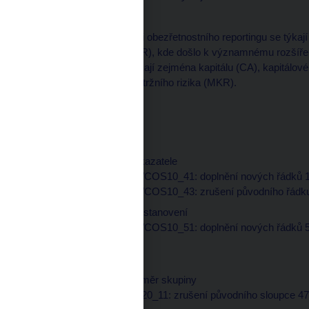
COREP
Zásadní změny v oblasti obezřetnostního reportingu se týka
a operačního rizika (OPR), kde došlo k významnému rozšířen
rozšíření COREP se týkají zejména kapitálu (CA), kapitálov
sekuritizace (CR SEC), tržního rizika (MKR).
Detailní popis je zde:
CA:
CA 04 Doplňující ukazatele
datová oblast COK/COS10_41: doplnění nových řádků 
datová oblast COK/COS10_43: zrušení původního řádku
CA 05 Přechodná ustanovení
datová oblast COK/COS10_51: doplnění nových řádků 
GS:
C 06 Kapitálový poměr skupiny
datová oblast COK20_11: zrušení původního sloupce 4