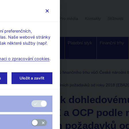
Uživatelská sekce
Stalo se
Pro média
Kontakty
Stížnosti
í preferenčních,
hlas. Naše webové stránky
Dohled a
Bankovky a
Platební styk
Finanční trhy
ak některé služby (např.
regulace
mince
maci o zpracování cookies
.
Informační povinnosti subjektů finančního trhu vůči České národní
s
Uložit a zavřít
ní bance
Z a OCP podle nařízení EU a národních požadavků od roku 2018 (EBA
Metodika k dohledovému
banky, DZ a OCP podle n
národních požadavků od