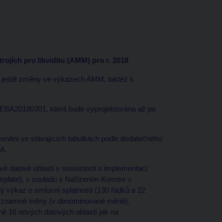
jích pro likviditu (AMM) pro r. 2018
ještě změny ve výkazech AMM, taktéž s
EBA20180301, která bude vyprojektována až po
nění ve stávajících tabulkách podle dodatečného
/A.
datové oblasti v souvislosti s implementací
mplate), v souladu s Nařízením Komise v
 výkaz o smluvní splatnosti (130 řádků a 22
významné měny (v denominované měně).
16 nových datových oblastí jak na