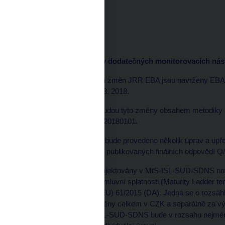
LR (zip, 41 kB)
FP (zip, 43 kB)
Informace o změnách v dodatečných monitorovacích nástro
Kromě shora uvedených změn JRR EBA jsou navrženy EBA 
účinností pro data k 31. 3. 2018.
Z technických důvodů budou tyto změny obsahem metodiky 
zplatnění metodiky EBA20180101.
V rámci změn pro AMM bude provedeno několik úprav a upřes
výkladu EBA na základě publikovaných finálních odpovědí Q
Kromě toho budou vyprojektovány v MtS-ISL-SUD-SDNS nové 
nového výkazu EBA o smluvní splatnosti (Maturity Ladder te
přenesené pravomoci (EU) 61/2015 (DA). Jedná se o rozsáhlý
sloupců), za všechny měny celkem v CZK a separátně za 
Implementace v MtS-ISL-SUD-SDNS bude v rozsahu nejméně 