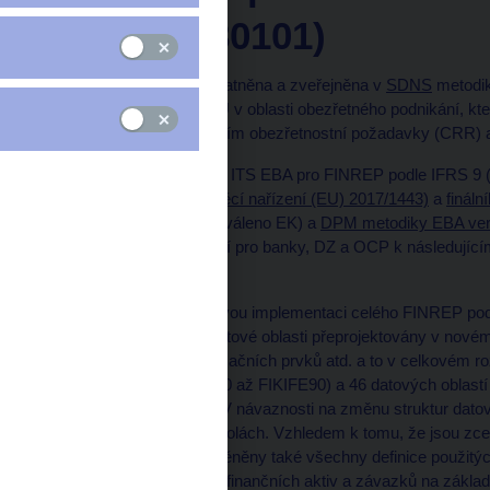
(EBA20180101)
Dne 3. 11. 2017 byla zplatněna a zveřejněna v
SDNS
metodik
reportovacích rámců EU v oblasti obezřetného podnikání, kt
Evropské unie upravujícím obezřetnostní požadavky (CRR) a 
V rámci finálního návrhu ITS EBA pro FINREP podle IFRS 9 
17. 8. 2017 jako
Prováděcí nařízení (EU) 2017/1443)
a
finál
JRR
EBA (dosud neschváleno EK) a
DPM metodiky EBA ver
dohledového výkaznictví pro banky, DZ a OCP k následují
FINREP
Prakticky se jedná o novou implementaci celého FINREP podl
objektů jsou všechny datové oblasti přeprojektovány v nové
číselníků, nových informačních prvků atd. a to v celkovém r
úrovni (výkazy FIKIFE10 až FIKIFE90) a 46 datových oblastí 
FISIFE50 a FISIFE90). V návaznosti na změnu struktur dato
všech JVK a MVK kontrolách. Vzhledem k tomu, že jsou zce
(příloha V ITS), jsou změněny také všechny definice použitý
použití účetních portfolií finančních aktiv a závazků na zákl