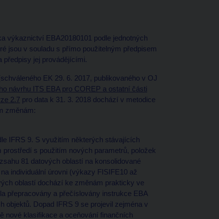
a výkaznictví EBA20180101 podle jednotných
eré jsou v souladu s přímo použitelným předpisem
předpisy jej provádějícími.
(schváleného EK 29. 6. 2017, publikovaného v OJ
ního návrhu ITS EBA pro COREP a ostatní části
ze 2.7
pro data k 31. 3. 2018 dochází v metodice
cím změnám:
e IFRS 9. S využitím některých stávajících
m prostředí s použitím nových parametrů, položek
ozsahu 81 datových oblastí na konsolidované
na individuální úrovni (výkazy FISIFE10 až
vých oblastí dochází ke změnám prakticky ve
la přepracovány a přečíslovány instrukce EBA
ch objektů. Dopad IFRS 9 se projevil zejména v
adě nové klasifikace a oceňování finančních