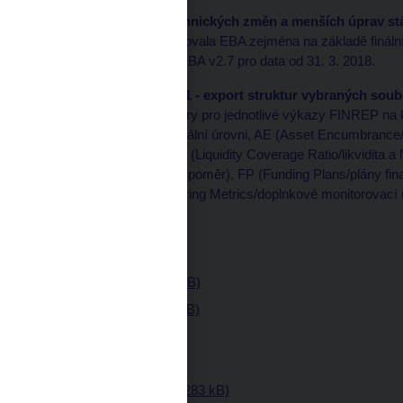
Implementace technických změn a menších úprav stáv
EBA, které identifikovala EBA zejména na základě finál
do metodiky JRR EBA v2.7 pro data od 31. 3. 2018.
Metodika EBA20180101 - export struktur vybraných so
Exportovány jsou soubory pro jednotlivé výkazy FINREP na 
konsolidované a individuální úrovni, AE (Asset Encumbrance
expozice), LCR a NSFR (Liquidity Coverage Ratio/likvidita a N
(Leverage Ratio/pákový poměr), FP (Funding Plans/plány fina
AMM (Additional Monitoring Metrics/doplnkové monitorovací n
polovině ledna 2018.
Soubory ke stažení
FINREP (zip, 350 kB)
COREP (zip, 372 kB)
AE (zip, 93 kB)
LE (zip, 29 kB)
LCR a NSFR (zip, 283 kB)