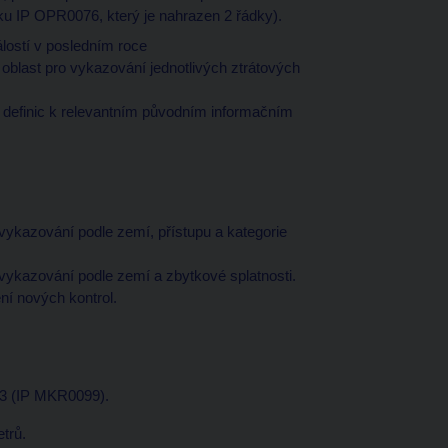
 IP OPR0076, který je nahrazen 2 řádky).
dálostí v posledním roce
last pro vykazování jednotlivých ztrátových
 definic k relevantním původním informačním
ykazování podle zemí, přístupu a kategorie
vykazování podle zemí a zbytkové splatnosti.
í nových kontrol.
 3 (IP MKR0099).
trů.