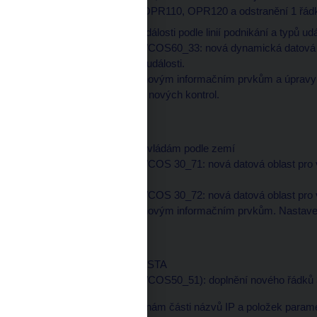
IP OPR0104-109, OPR110, OPR120 a odstranění 1 řádku
02 Velké ztrátové události podle linií podnikání a typů u
datová oblast COK/COS60_33: nová dynamická datová ob
událostí podle typu události.
Doplnění definic k novým informačním prvkům a úpravy
prvkům. Nastavení nových kontrol.
GenGov:
C33 Expozice vůči vládám podle zemí
datová oblast COK/COS 30_71: nová datová oblast pro v
expozic.
datová oblast COK/COS 30_72: nová datová oblast pro 
Doplnění definic k novým informačním prvkům. Nastaven
MKR:
C22 Měnové riziko STA
datová oblast COK/COS50_51): doplnění nového řádků
Dochází rovněž ke změnám části názvů IP a položek parame