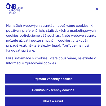
MENU
Na našich webových stránkách používáme cookies. K
používání preferenčních, statistických a marketingových
Úvod
Dohled a regulace
cookies potřebujeme váš souhlas. Naše webové stránky
Mezinárodní aktivity v oblasti regulace a dohledu
můžete užívat i pouze s nutnými cookies; v takovém
Dohody o spolupráci
Bilaterální dohody o spolupráci
případě však některé služby (např. YouTube) nemusí
fungovat správně.
Bilaterální dohody o
Bližší informace o cookies, které používáme, naleznete v
spolupráci
Informaci o zpracování cookies
.
Přijmout všechny cookies
Odmítnout všechny cookies
Zůstaňme v kontaktu
Newsletter
Uložit a zavřít