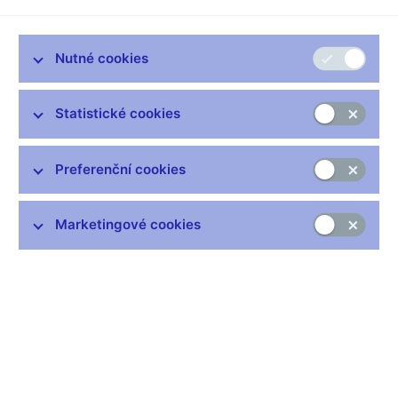
Nutné cookies
Statistické cookies
Nejčastější odkazy
Výměna neplatných bankovek
Preferenční cookies
Informace k Sberbank CZ
Výměna poškozených peněz
Marketingové cookies
Seznamy regulovaných a registrovaných subjektů
Kurzy devizového trhu
IBAN - mezinárodní číslo účtu
Aktuální prognóza
Historie diskontní sazby
Historie repo sazby
Historie lombardní sazby