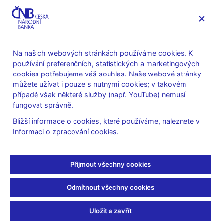
MENU
Na našich webových stránkách používáme cookies. K
používání preferenčních, statistických a marketingových
Úvod
Dohled a regulace
Legislativní základna
cookies potřebujeme váš souhlas. Naše webové stránky
Udržitelné finance
Metodické a výkladové materiály
můžete užívat i pouze s nutnými cookies; v takovém
případě však některé služby (např. YouTube) nemusí
Metodické a výkladové
fungovat správně.
materiály
Bližší informace o cookies, které používáme, naleznete v
Informaci o zpracování cookies
.
Tematická vodítka ESMA k uvádění jasných, pravdivých a
nezavádějících tvrzení o ESG strategiích (externí odkaz)
Přijmout všechny cookies
(leden 2026)
Tematická vodítka ESMA k uvádění jasných, pravdivých a
Odmítnout všechny cookies
nezavádějících tvrzení o ESG charakteristikách (externí
odkaz)
(červenec 2025)
Uložit a zavřít
Sdělení Komise (externí odkaz)
, kterým se stanoví pokyny