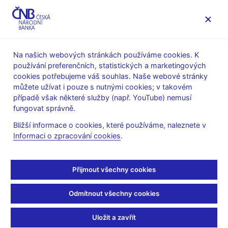
MENU
Na našich webových stránkách používáme cookies. K
používání preferenčních, statistických a marketingových
Úvod
Dohled a regulace
Legislativní základna
cookies potřebujeme váš souhlas. Naše webové stránky
Stanoviska k regulaci finančního trhu
můžete užívat i pouze s nutnými cookies; v takovém
případě však některé služby (např. YouTube) nemusí
Sčítání emisí pro účely
fungovat správně.
veřejné nabídky u více
Bližší informace o cookies, které používáme, naleznete v
Informaci o zpracování cookies
.
emitentů z jednoho
podnikatelského
Přijmout všechny cookies
seskupení
Odmítnout všechny cookies
Uložit a zavřít
Cíl stanoviska