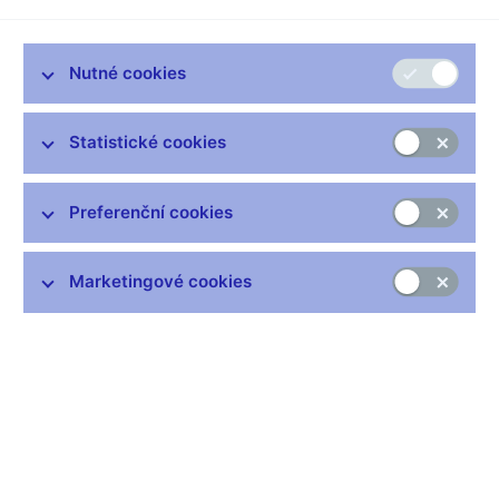
Toto stanovisko poskytuje odpověď na otázku, jak Česká
národní banka posuzuje limity stanovené v čl. 1 odst. 3, resp. čl.
1 odst. 4 písm. b) nařízení o prospektu v případě nabídky emisí
Nutné cookies
cenných papírů více emitenty, kteří jsou součástí jednoho
podnikatelského seskupení.
Statistické cookies
Shrnutí stanoviska
Emise cenných papírů více emitentů, kteří jsou součástí
jednoho podnikatelského seskupení, se pro účely
Preferenční cookies
posouzení, zda jsou splněny limity stanovené v čl. 1 odst. 3,
resp. čl. 1 odst. 4 písm. b) nařízení o prospektu, za určitých
Marketingové cookies
podmínek sčítají. Tyto podmínky vycházejí z tzv. jednotících
prvků a ze stupně propojenosti jednotlivých emisí.
Odůvodnění
Výjimka „de minimis“ a výjimka vyplývající z omezení
počtu oslovených adresátů nabídky
Podle čl. 3 odst. 1 ve spojení s čl. 20 nařízení o prospektu lze v
Evropské unii veřejně nabízet cenné papíry, jako jsou akcie a
dluhopisy, pouze po předchozím uveřejnění jejich prospektu