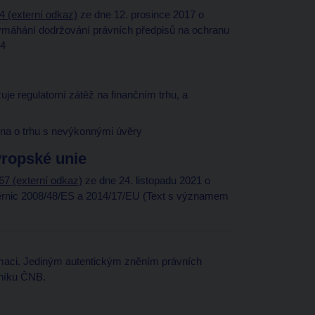
 (externí odkaz)
ze dne 12. prosince 2017 o
vymáhání dodržování právních předpisů na ochranu
04
žuje regulatorní zátěž na finančním trhu, a
ona o trhu s nevýkonnými úvěry
vropské unie
7 (externí odkaz)
ze dne 24. listopadu 2021 o
ěrnic 2008/48/ES a 2014/17/EU (Text s významem
maci. Jediným autentickým zněním právních
tníku ČNB.