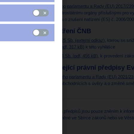
Nařízení Evropského parlamentu a Rady (EU) 2017/2394
spolupráci mezi vnitrostátními orgány příslušnými pro 
zájmů spotřebitelů a o zrušení nařízení (ES) č. 2006/20
Vyhlášky a opatření ČNB
Vyhláška č. 197/2025 Sb. (externí odkaz)
, kterou se sni
důvodová zpráva (pdf, 317 kB)
k této vyhlášce
Vyhláška č. 86/2024 Sb. (pdf, 456 kB)
, k provedení zák
Vybrané související právní předpisy E
Směrnice Evropského parlamentu a Rady (EU) 2021/216
správcích úvěru a obchodnících s úvěry a o změně sm
pro EHP)
Upozornění:
Uvedená znění právních předpisů jsou pouze zněním k infor
předpisů je znění uveřejněné ve Sbírce zákonů nebo ve Věs