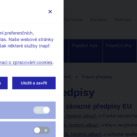
Uživatelská sekce
Stalo se
Pro média
Kontakty
Stížnosti
í preferenčních,
hlas. Naše webové stránky
Dohled a
Bankovky a
Platební styk
Finanční trhy
ak některé služby (např.
regulace
mince
maci o zpracování cookies
.
adna
Správci nevýkonných úvěrů
Právní předpisy
s
Uložit a zavřít
Právní předpisy
Zákony a přímo závazné předpisy EU
Zákon č. 6/1993 Sb. (externí odkaz)
, o České národní b
Zákon č. 84/2024 Sb. (externí odkaz)
, o trhu s nevýkon
Zákon č. 634/1992 Sb. (externí odkaz)
, o ochraně spotře