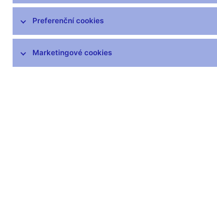
Pojišťovny, zajišťovny a pojišťovací
Preferenční cookies
zprostředkovatelé
Penzijní společnosti a fondy,
zprostředkovatelé penzijních
Marketingové cookies
produktů
Obchodníci s cennými papíry,
investiční zprostředkovatelé
Investiční společnosti a investiční
fondy
Platební instituce a instituce
elektronických peněz, poskytovatelé
platebních služeb malého rozsahu a
vydavatelé elektronických peněz
malého rozsahu
Finanční konglomeráty
Obchodní systémy, vypořádání,
evidence a ochrana trhu