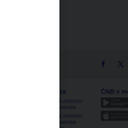
tter
odkazy
ČNB extra
ČNB v m
a
Vystoupení, rozhovory
a články guvernéra
ázky
Vystoupení, rozhovory
ajetku
a články guvernéra
ných prostor
(úplný výpis)