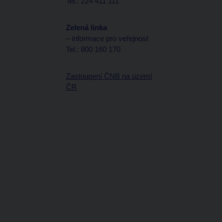
Tel.: 224 411 111
Zelená linka
– informace pro veřejnost
Tel.: 800 160 170
Zastoupení ČNB na území
ČR