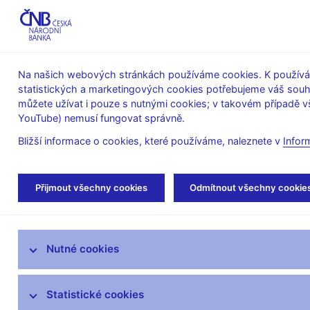
ABO-K
Na našich webových stránkách používáme cookies. K používán
statistických a marketingových cookies potřebujeme váš sou
O ČNB
Měnová
Finanční
můžete užívat i pouze s nutnými cookies; v takovém případě vš
YouTube) nemusí fungovat správně.
politika
stabilita
Bližší informace o cookies, které používáme, naleznete v
Infor
Úvod
Dohled a regulace
Legislativní zákl
Přijmout všechny cookies
Odmítnout všechny cookie
Strategie dohledu
Nutné cookies
Co nového v dohledu
Legislativní základna
Statistické cookies
Banky a družstevní záložny