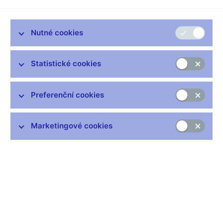
regulatorní režim v oblasti pojišťovnictví označovaný jako
Solventnost II . Cílem obecných pokynů je, aby pojišťovny a
zajišťovny podnikly kroky, které jim umožní být připraveny na
Nutné cookies
požadavky Solventnosti II k datu jejich nabytí účinnosti dne 1.
ledna 2016. Obecné pokyny pokrývají čtyři klíčové oblasti
Solventnosti II:
Statistické cookies
posouzení vlastních rizik společnosti zaměřené do
budoucnosti (na základě zásad ORSA)
,
Preferenční cookies
postup orgánu dohledu při předběžném posuzování
interních modelů
Marketingové cookies
předkládání informací orgánům dohledu (pdf, 407 kB)
a řídicí a kontrolní systém
Česká národní banka (dále jen „ČNB“) v souladu s čl. 16 odst. 3
nařízení o EIOPA potvrdila, že hodlá postupovat v souladu se
všemi obecnými pokyny, s výjimkou obecných pokynů č. 16 a
35 k předkládání informací orgánům dohledu. ČNB se tudíž
rozhodla po tuzemských pojišťovnách a zajišťovně v rámci
přípravného období nepožadovat předkládání čtvrtletních