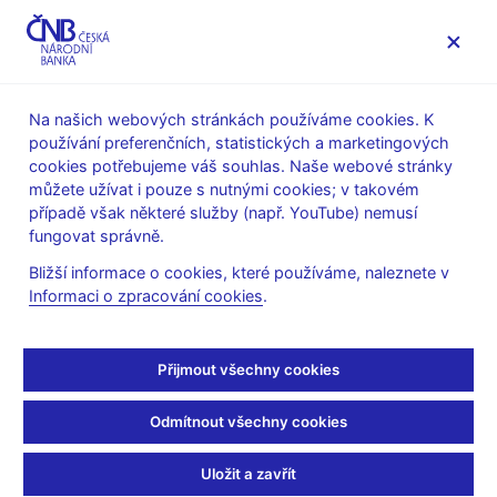
MENU
Na našich webových stránkách používáme cookies. K
používání preferenčních, statistických a marketingových
Úvod
Dohled a regulace
Legislativní základna
cookies potřebujeme váš souhlas. Naše webové stránky
Obecné pokyny evropských orgánů dohledu
můžete užívat i pouze s nutnými cookies; v takovém
případě však některé služby (např. YouTube) nemusí
24. 1. 2014
fungovat správně.
Sdělení ČNB o vydání
Bližší informace o cookies, které používáme, naleznete v
Informaci o zpracování cookies
.
obecných pokynů EIOPA
Dne 31. října 2013 vydal Evropský orgán pro pojišťovnictví a
Přijmout všechny cookies
zaměstnanecké penzijní pojištění (EIOPA) na základě čl. 16
nařízení Evropského parlamentu a Rady (EU) č. 1094/2010 ze
Odmítnout všechny cookies
dne 24. listopadu 2010, o zřízení Evropského orgánu pro
pojišťovnictví a zaměstnanecké penzijní pojištění, (dále jen
Uložit a zavřít
„nařízení o EIOPA“) obecné pokyny k přípravě na nový