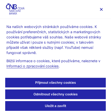
MENU
Na našich webových stránkách používáme cookies. K
používání preferenčních, statistických a marketingových
Úvod
Dohled a regulace
Legislativní základna
cookies potřebujeme váš souhlas. Naše webové stránky
Obecné pokyny evropských orgánů dohledu
můžete užívat i pouze s nutnými cookies; v takovém
případě však některé služby (např. YouTube) nemusí
7. 1. 2025
fungovat správně.
Sdělení ČNB o obecných
Bližší informace o cookies, které používáme, naleznete v
Informaci o zpracování cookies
.
pokynech EBA pro
spolupráci v oblasti
Přijmout všechny cookies
dohledu a výměnu
Odmítnout všechny cookies
informací mezi
Uložit a zavřít