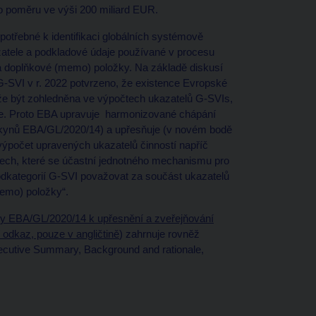
ho poměru ve výši 200 miliard EUR.
třebné k identifikaci globálních systémově
zatele a podkladové údaje používané v procesu
 a doplňkové (memo) položky. Na základě diskusí
 G‑SVI v r. 2022 potvrzeno, že existence Evropské
že být zohledněna ve výpočtech ukazatelů G-SVIs,
ikce. Proto EBA upravuje harmonizované chápání
okynů EBA/GL/2020/14) a upřesňuje (v novém bodě
 výpočet upravených ukazatelů činností napříč
átech, které se účastní jednotného mechanismu pro
podkategorií G-SVI považovat za součást ukazatelů
memo) položky“.
y EBA/GL/2020/14 k upřesnění a zveřejňování
odkaz, pouze v angličtině
) zahrnuje rovněž
ecutive Summary, Background and rationale,