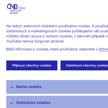
ABO-K
Na našich webových stránkách používáme cookies. K používán
statistických a marketingových cookies potřebujeme váš sou
O ČNB
Měnová
Finanční
můžete užívat i pouze s nutnými cookies; v takovém případě vš
YouTube) nemusí fungovat správně.
politika
stabilita
Bližší informace o cookies, které používáme, naleznete v
Infor
Úvod
Dohled a regulace
Legislativní zákl
Přijmout všechny cookies
Odmítnout všechny cookie
Strategie dohledu
Nutné cookies
Co nového v dohledu
Legislativní základna
Statistické cookies
Banky a družstevní záložny