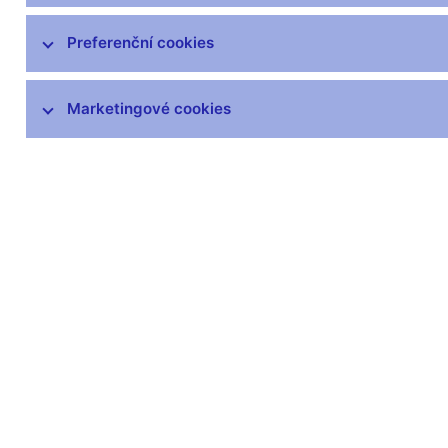
Pojišťovny, zajišťovny a pojišťovací
Preferenční cookies
zprostředkovatelé
Penzijní společnosti a fondy,
zprostředkovatelé penzijních
Marketingové cookies
produktů
Obchodníci s cennými papíry,
investiční zprostředkovatelé
Investiční společnosti a investiční
fondy
Platební instituce a instituce
elektronických peněz, poskytovatelé
platebních služeb malého rozsahu a
vydavatelé elektronických peněz
malého rozsahu
Finanční konglomeráty
Obchodní systémy, vypořádání,
evidence a ochrana trhu