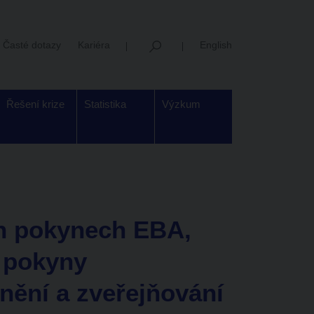
Časté dotazy
Kariéra
English
Řešení krize
Statistika
Výzkum
h pokynech EBA,
 pokyny
nění a zveřejňování