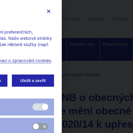
Uživatelská sekce
Stalo se
Pro média
Kontakty
Stížnosti
í preferenčních,
hlas. Naše webové stránky
Dohled a
Bankovky a
Platební styk
Finanční trhy
ak některé služby (např.
regulace
mince
maci o zpracování cookies
.
adna
Obecné pokyny evropských orgánů dohledu
s
Uložit a zavřít
16. 1. 2023
Sdělení ČNB o obecnýc
kterými se mění obecné
EBA/GL/2020/14 k upřes