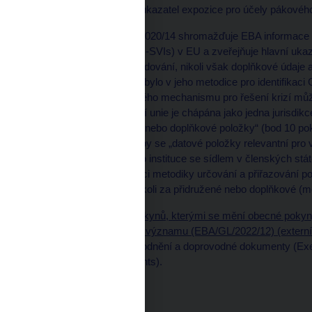
společností) překračují ukazatel expozice pro účely pákové
Podle pokynů EBA/GL/2020/14 shromažďuje EBA informace po
významných institucí (G-SVIs) v EU a zveřejňuje hlavní uka
identifikace G-SVIs a bodování, nikoli však doplňkové údaje
s Basilejským výborem bylo v jeho metodice pro identifikaci
bankovní unie a jednotného mechanismu pro řešení krizí mů
tj. že Evropská bankovní unie je chápána jako jedna jurisd
pojmu „doplňkové údaje nebo doplňkové položky“ (bod 10 p
10a těchto pokynů), že by se „datové položky relevantní pro
jurisdikcemi, pokud jde o instituce se sídlem v členských st
řešení krizí, měly v rámci metodiky určování a přiřazování 
napříč jurisdikcemi, a nikoli za přidružené nebo doplňkové (
Plné znění obecných pokynů, kterými se mění obecné pokyn
ukazatelů systémového významu (EBA/GL/2022/12) (externí 
prováděcí shrnutí, odůvodnění a doprovodné dokumenty (Ex
Accompanying documents).