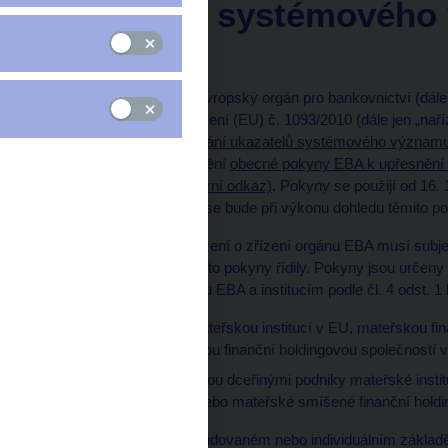
ukazatelů systémového
(EBA/GL/2022/12)
Dne 29. 9. 2022 vydal Evropský orgán pro bankovnictví (dál
uvedeného v čl. 16 nařízení (EU) č. 1093/2010 (dále jen „nař
k upřesnění a zveřejňování ukazatelů systémového významu
„pokyny“), kterými se mění
obecné pokyny EBA k upřesnění
(EBA/GL/2020/14) (externí odkaz)
. Pokyny se použijí od 16.
zřízení orgánu EBA, že se bude při výkonu dohledu těmito pok
Podle čl. 16 odst. 3 nařízení o zřízení orgánu EBA musí subj
možné úsilí, aby se těmito pokyny řídily. Pokyny jsou určeny 
nařízení o zřízení orgánu EBA a institucím podle čl. 4 odst. 1
skupiny vedené mateřskou institucí v EU, mateřskou fi
mateřskou smíšenou finanční holdingovou společností 
instituce, které nejsou dceřinými podniky mateřské inst
společnosti v EU nebo mateřské smíšené finanční holdi
které zjistí, že na konsolidovaném nebo individuálním základ