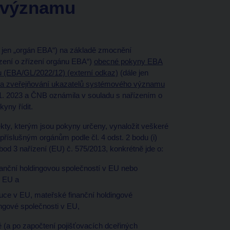
 významu
e jen „orgán EBA“) na základě zmocnění
ízení o zřízení orgánu EBA“)
obecné pokyny EBA
 (EBA/GL/2022/12) (externí odkaz)
(dále jen
 a zveřejňování ukazatelů systémového významu
 1. 2023 a ČNB oznámila v souladu s nařízením o
yny řídit.
ekty, kterým jsou pokyny určeny, vynaložit veškeré
příslušným orgánům podle čl. 4 odst. 2 bodu (i)
 bod 3 nařízení (EU) č. 575/2013, konkrétně jde o:
nanční holdingovou společností v EU nebo
v EU a
ituce v EU, mateřské finanční holdingové
ngové společnosti v EU,
ě (a po započtení pojišťovacích dceřiných