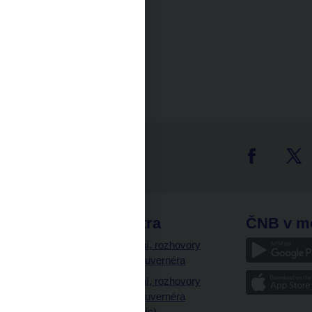
tter
odkazy
ČNB extra
ČNB v m
a
Vystoupení, rozhovory
a články guvernéra
ázky
Vystoupení, rozhovory
ajetku
a články guvernéra
ných prostor
(úplný výpis)