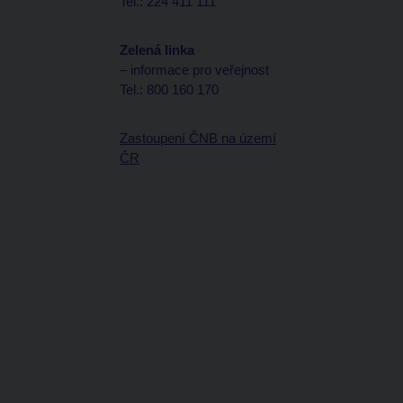
Tel.: 224 411 111
Zelená linka
– informace pro veřejnost
Tel.: 800 160 170
Zastoupení ČNB na území
ČR