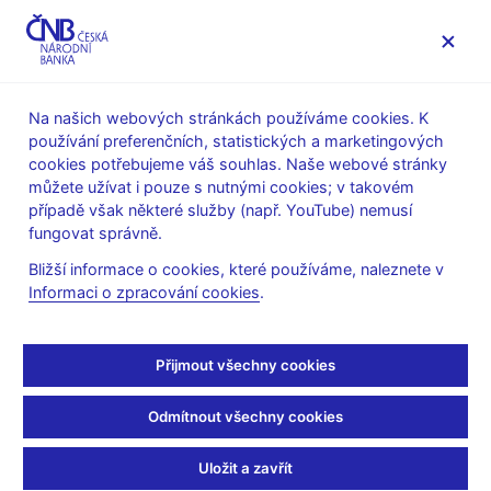
MENU
Na našich webových stránkách používáme cookies. K
používání preferenčních, statistických a marketingových
Úvod
Dohled a regulace
Legislativní základna
cookies potřebujeme váš souhlas. Naše webové stránky
Obecné pokyny evropských orgánů dohledu
můžete užívat i pouze s nutnými cookies; v takovém
případě však některé služby (např. YouTube) nemusí
24. 11. 2022
fungovat správně.
Sdělení ČNB o obecných
Bližší informace o cookies, které používáme, naleznete v
Informaci o zpracování cookies
.
pokynech EBA ke
kritériím pro osvobození
Přijmout všechny cookies
investičních podniků od
Odmítnout všechny cookies
požadavků na likviditu v
Uložit a zavřít