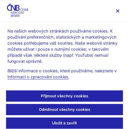
MENU
Na našich webových stránkách používáme cookies. K
používání preferenčních, statistických a marketingových
Úvod
Dohled a regulace
Legislativní základna
cookies potřebujeme váš souhlas. Naše webové stránky
Obecné pokyny evropských orgánů dohledu
můžete užívat i pouze s nutnými cookies; v takovém
případě však některé služby (např. YouTube) nemusí
21. 9. 2023
fungovat správně.
Sdělení ČNB k řízení
Bližší informace o cookies, které používáme, naleznete v
Informaci o zpracování cookies
.
střetu zájmů ústředními
protistranami
Přijmout všechny cookies
(ESMA70-151-1439)
Odmítnout všechny cookies
Dne 5. dubna 2019 uveřejnil Evropský orgán pro cenné papíry a
Uložit a zavřít
trhy („ESMA“) na základě zmocnění uvedeného v čl. 16
[1]
[2]