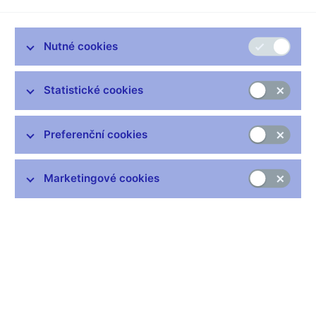
nařízení (EU) 1095/2010
ve spojení s čl. 33 a nařízení EMIR
k řízení střetu zájmů ústředními protistranami (dále jen
„Pokyny“).
Nutné cookies
Pokyny jsou určeny pro příslušné národní orgány dohledu
vykonávající dohled nad ústředními protistranami.
Statistické cookies
Účelem Pokynů je zajistit společné, jednotné a konzistentní
uplatňování čl. 33 EMIR a čl. 3, 5, 6 a 7 regulačních technických
Preferenční cookies
norem pro ústřední protistrany. Za účelem vypracování těchto
obecných pokynů orgán ESMA rovněž přezkoumal předpisy
vydané k jiným infrastrukturám finančních trhů, zejména
Marketingové cookies
k centrálním depozitářům, a aktuální pravidla, která byla
zveřejněna ústředními protistranami.
Podle čl. 16 odst. 3 nařízení o zřízení ESMA musí subjekty,
kterým jsou Pokyny určeny, vynaložit veškeré úsilí, aby se
těmito Pokyny řídily.
Pokyny se použijí od 5. června 2019.
ČNB oznámila, v souladu s nařízeními o zřízení evropských