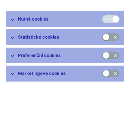
republiky k Evropské
Nutné cookies
unii
Sdílejte
Statistické cookies
Preferenční cookies
V souvislosti s přistoupením České republiky k Evropské unii
od 1. 5. 2004 se s platností od 1. 1. 2004 změní rozsah
Marketingové cookies
vyhlašovaných kurzů devizového trhu. Kromě v současné době
zveřejňovaných kurzů 16 světových měn se budou nadále
zveřejňovat kurzy následujících 13 měn:
BGN
- bulharský lev
EEK
- estonská koruna
HKD
- hongkongský dolar
ISK
- islandská koruna
ZAR
- jihoafrický rand