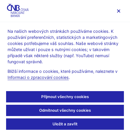
MENU
Na našich webových stránkách používáme cookies. K
používání preferenčních, statistických a marketingových
Úvod
Stalo se
Tiskové zprávy
cookies potřebujeme váš souhlas. Naše webové stránky
můžete užívat i pouze s nutnými cookies; v takovém
TISKOVÉ ZPRÁVY
4. 12. 2003
případě však některé služby (např. YouTube) nemusí
Oznámení České národní
fungovat správně.
Bližší informace o cookies, které používáme, naleznete v
banky o změně rozsahu
Informaci o zpracování cookies
.
vyhlašovaných kurzů
Přijmout všechny cookies
devizového trhu od 1. 1.
Odmítnout všechny cookies
2004 v souvislosti s
přistoupením České
Uložit a zavřít