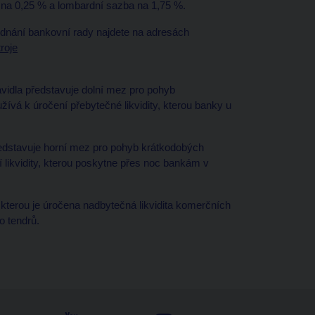
 na 0,25 % a lombardní sazba na 1,75 %.
ednání bankovní rady najdete na adresách
roje
avidla představuje dolní mez pro pohyb
vá k úročení přebytečné likvidity, kterou banky u
ředstavuje horní mez pro pohyb krátkodobých
likvidity, kterou poskytne přes noc bankám v
kterou je úročena nadbytečná likvidita komerčních
o tendrů.