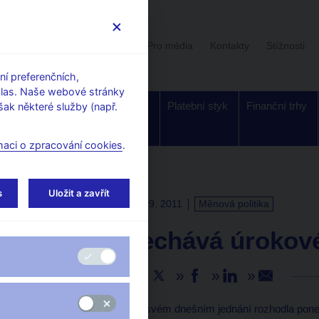
Uživatelská sekce
Stalo se
Pro média
Kontakty
Stížnosti
í preferenčních,
hlas. Naše webové stránky
Dohled a
Bankovky a
Platební styk
Finanční trhy
ak některé služby (např.
regulace
mince
maci o zpracování cookies
.
s
Uložit a zavřít
TISKOVÉ ZPRÁVY
22. 9. 2011
Měnová politika
ČNB ponechává úrokové
Sdílejte
Bankovní rada ČNB na svém dnešním jednání rozhodla ponech