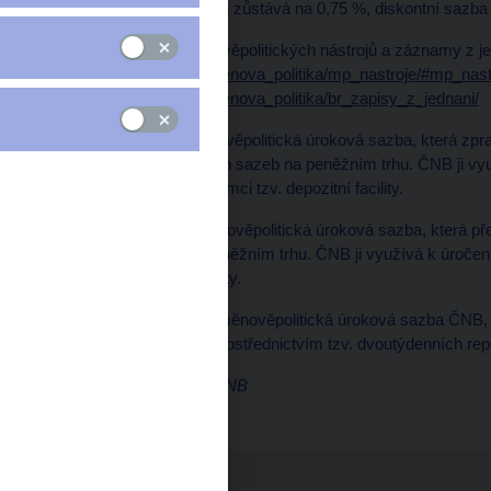
Dvoutýdenní repo sazba zůstává na 0,75 %, diskontní sazba
Historii nastavení měnověpolitických nástrojů a záznamy z j
http://www.cnb.cz/cs/menova_politika/mp_nastroje/#mp_nast
http://www.cnb.cz/cs/menova_politika/br_zapisy_z_jednani/
Diskontní sazba
: měnověpolitická úroková sazba, která zpr
krátkodobých úrokových sazeb na peněžním trhu. ČNB ji využí
ČNB uloží přes noc v rámci tzv. depozitní facility.
Lombardní sazba
: měnověpolitická úroková sazba, která p
úrokových sazeb na peněžním trhu. ČNB ji využívá k úročení 
rámci tzv. zápůjční facility.
Repo sazba
: základní měnověpolitická úroková sazba ČNB, 
bank stahovaná ČNB prostřednictvím tzv. dvoutýdenních rep
Marek Petruš, mluvčí ČNB