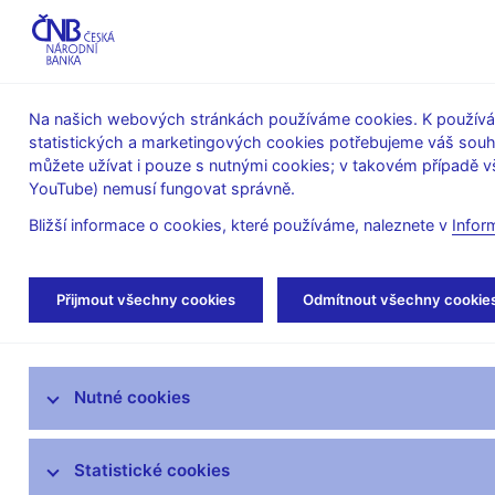
ABO-K
Na našich webových stránkách používáme cookies. K používán
statistických a marketingových cookies potřebujeme váš sou
O ČNB
Měnová
Finanční
můžete užívat i pouze s nutnými cookies; v takovém případě vš
YouTube) nemusí fungovat správně.
politika
stabilita
Bližší informace o cookies, které používáme, naleznete v
Infor
Úvod
Stalo se
Tiskové zprávy
Přijmout všechny cookies
Odmítnout všechny cookie
Aktuality
Nutné cookies
Tiskové zprávy
Kalendář
Statistické cookies