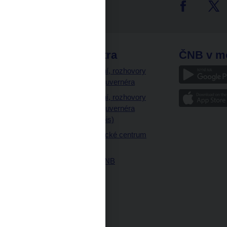
tter
odkazy
ČNB extra
ČNB v m
a
Vystoupení, rozhovory
a články guvernéra
ázky
Vystoupení, rozhovory
ajetku
a články guvernéra
ných prostor
(úplný výpis)
Návštěvnické centrum
ČNB
Historie ČNB