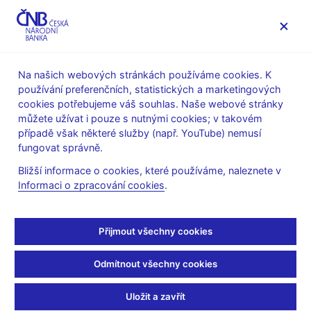
MENU
Na našich webových stránkách používáme cookies. K
používání preferenčních, statistických a marketingových
Úvod
Stalo se
Tiskové zprávy
cookies potřebujeme váš souhlas. Naše webové stránky
můžete užívat i pouze s nutnými cookies; v takovém
TISKOVÉ ZPRÁVY
23. 6. 2011
Měnová politika
případě však některé služby (např. YouTube) nemusí
fungovat správně.
ČNB ponechává úrokové
Bližší informace o cookies, které používáme, naleznete v
Informaci o zpracování cookies
.
sazby beze změny
Sdílejte
Přijmout všechny cookies
Odmítnout všechny cookies
Bankovní rada ČNB na svém dnešním jednání rozhodla
Uložit a zavřít
ponechat úrokové sazby na stávající úrovni. Dvoutýdenní repo