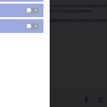
Úrokové sazby měnových finančních institucí představují p
přijatých/poskytnutých bankami od klientů/klientům.
https://www.cnb.cz/cs/statistika/menova_bankovni_stat/har
Čas zveřejnění: 10.00
tter