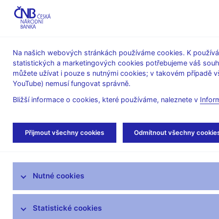
ABO-K
Na našich webových stránkách používáme cookies. K používán
statistických a marketingových cookies potřebujeme váš sou
O ČNB
Měnová
Finanční
můžete užívat i pouze s nutnými cookies; v takovém případě vš
YouTube) nemusí fungovat správně.
politika
stabilita
Bližší informace o cookies, které používáme, naleznete v
Infor
Úvod
Stalo se
Kalendář
Přijmout všechny cookies
Odmítnout všechny cookie
Aktuality
Nutné cookies
Tiskové zprávy
Kalendář
Statistické cookies