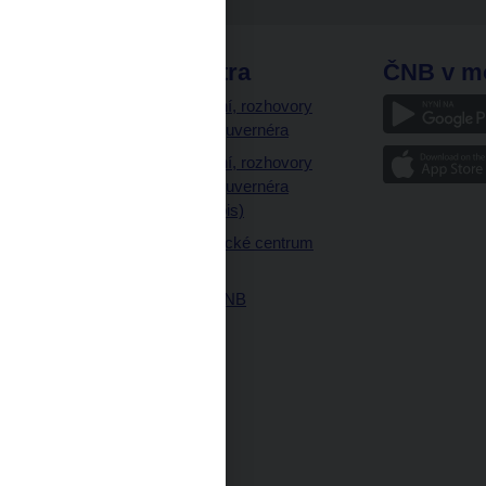
odkazy
ČNB extra
ČNB v m
a
Vystoupení, rozhovory
a články guvernéra
ázky
Vystoupení, rozhovory
ajetku
a články guvernéra
ných prostor
(úplný výpis)
Návštěvnické centrum
ČNB
Historie ČNB