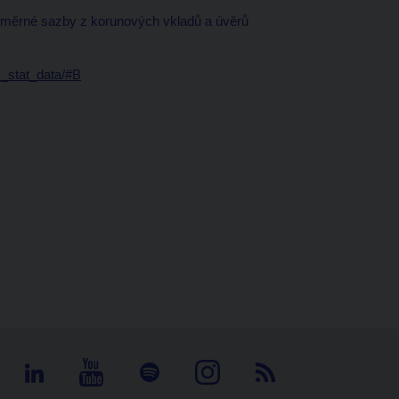
růměrné sazby z korunových vkladů a úvěrů
m_stat_data/#B