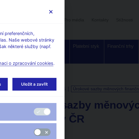
Uživatelská sekce
Stalo se
Pro média
Kontakty
Stížnosti
í preferenčních,
hlas. Naše webové stránky
Dohled a
Bankovky a
Platební styk
Finanční trhy
ak některé služby (např.
regulace
mince
maci o zpracování cookies
.
s
Uložit a zavřít
KALENDÁŘ
31. 3. 2025
Úrokové sazby měnových finančníc
Úrokové sazby měnovýc
institucí v ČR
za únor 2025