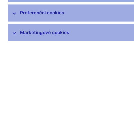
Preferenční cookies
Další informace
Marketingové cookies
Svátky v České republice
Pravidla pro privilegovaný přístup k
informacím
Harmonogram zveřejňovaných informací
(xls, 1,1 MB)
Zůstaňme v kontaktu
Newsle