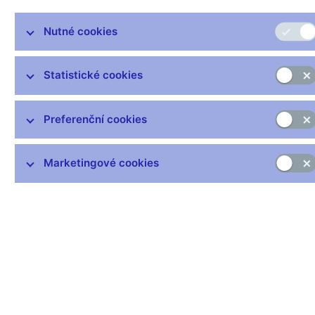
https://www.cnb.cz/cs/statistika/menova_bankovni_stat/harm_stat
Nutné cookies
Čas zveřejnění: 10.00
Statistické cookies
Další informace
Svátky v České republice
Preferenční cookies
Pravidla pro privilegovaný přístup k informacím
Harmonogram zveřejňovaných informací (xls, 1,1
Marketingové cookies
MB)
Zůstaňme v kontaktu
Newsletter