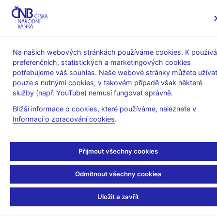
MENU
Na našich webových stránkách používáme cookies. K používá
preferenčních, statistických a marketingových cookies
Úvod
Stalo se
Kalendář
potřebujeme váš souhlas. Naše webové stránky můžete užívat
pouze s nutnými cookies; v takovém případě však některé
KALENDÁŘ
31. 10. 2025
Statistika měnového vývoje v ČR
služby (např. YouTube) nemusí fungovat správně.
Bližší informace o cookies, které používáme, naleznete v
Statistika měnového
Informaci o zpracování cookies
.
vývoje v ČR
Přijmout všechny cookies
k 30. 9. 2025
Odmítnout všechny cookies
Statistika měnového vývoje v ČR obsahuje harmonizované
časové řady rozvahové statistiky měnových finančních institucí.
Uložit a zavřít
Data: