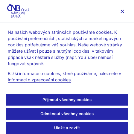
MENU
Na našich webových stránkách používáme cookies. K
používání preferenčních, statistických a marketingových
Úvod
Stalo se
Kalendář
cookies potřebujeme váš souhlas. Naše webové stránky
můžete užívat i pouze s nutnými cookies; v takovém
KALENDÁŘ
15. 9. 2025
Seznam penzijních fondů
případě však některé služby (např. YouTube) nemusí
fungovat správně.
Seznam penzijních fondů
Bližší informace o cookies, které používáme, naleznete v
Informaci o zpracování cookies
.
k 30. 6. 2025
Pro účely měnové a finanční statistiky se penzijními fondy (PF)
Přijmout všechny cookies
rozumí účastnické nebo transformované fondy, které
vykonávají činnost podle zákona č. 427/2011 Sb., o doplňkovém
Odmítnout všechny cookies
penzijním spoření nebo podle zákona č. 42/1994 Sb., o
penzijním připojištění se státním příspěvkem a jsou rezidenty
Uložit a zavřít
České republiky.