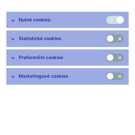
prostředky velmi podobné vkladům od jiných subjektů než
měnových finančních institucí a na vlastní účet (přinejmenším v
ekonomickém smyslu) poskytovat úvěry a/nebo investovat do
Nutné cookies
cenných papírů.
Evropský systém centrálních bank (ESCB) ustanovil postupy
Statistické cookies
průběžného sledování, ověřování a aktualizace seznamu
institucí, které tvoří sektor MFI. Cílem je zajištění aktuálního,
přesného, maximálně stejnorodého a dostatečně stabilního
Preferenční cookies
seznamu pro vykazování rozvahové statistiky pro účely
měnových analýz. Seznam MFI nezahrnuje pouze země
Eurozóny, ale i členské státy Evropské unie, které nejsou členy
Marketingové cookies
měnové unie. Seznam je pravidelně aktualizován na webových
stránkách (
http://www.ecb.int
) pod heslem "Monetary Financial
Institutions" ("List of MFIs")
Data:
https://www.cnb.cz/cs/statistika/menova_bankovni_stat/seznamy-
instituci-pro-potreby-menove-a-financni-statistiky/seznam-mfi/
Čas zveřejnění: 10.00