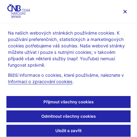
MENU
Na našich webových stránkách používáme cookies. K
používání preferenčních, statistických a marketingových
Úvod
Stalo se
Kalendář
cookies potřebujeme váš souhlas. Naše webové stránky
můžete užívat i pouze s nutnými cookies; v takovém
KALENDÁŘ
3. 6.
Seznam měnových finančních institucí
2025
případě však některé služby (např. YouTube) nemusí
v ČR
fungovat správně.
Bližší informace o cookies, které používáme, naleznete v
Seznam měnových
Informaci o zpracování cookies
.
finančních institucí v ČR
Přijmout všechny cookies
k 31. 5. 2025
Odmítnout všechny cookies
Měnové finanční instituce (MFI) zahrnují centrální banku,
rezidentské banky a všechny ostatní rezidentské finanční
Uložit a zavřít
instituce, předmětem jejichž činnosti je přijímat vklady a/nebo