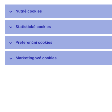
rezervy na účtech centrální banky.
Nutné cookies
Měnová báze vyjadřuje vztahy centrální banky vůči ostatním
sektorům v ekonomice. Proto protipoložky měnové báze
představují vnější sektor, vládní sektor, bankovní sektor a
Statistické cookies
soukromý sektor. Tyto faktory ovlivňující výši měnové báze se
označují jako zdroje měnové báze.
Preferenční cookies
Metodika sestavování měnové báze je sjednocena na
mezinárodní úrovni v rámci členských zemí Mezinárodního
měnového fondu. Sestavování a zveřejňování měnové báze
Marketingové cookies
slouží především ke statistickým a srovnávacím účelům.
Data:
https://www.cnb.cz/cs/statistika/menova_bankovni_stat/narodni_s
Čas zveřejnění: 10.00
Další informace