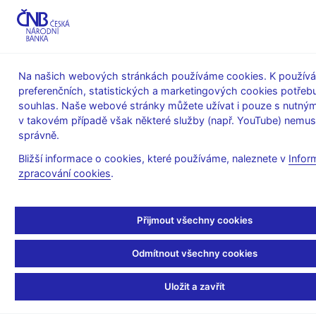
MENU
Na našich webových stránkách používáme cookies. K používá
preferenčních, statistických a marketingových cookies potřeb
Úvod
Stalo se
Kalendář
souhlas. Naše webové stránky můžete užívat i pouze s nutným
v takovém případě však některé služby (např. YouTube) nemus
KALENDÁŘ
13. 6. 2025
Měnová báze ČNB
správně.
Bližší informace o cookies, které používáme, naleznete v
Infor
Měnová báze ČNB
zpracování cookies
.
k 31. 5. 2025
Přijmout všechny cookies
Měnová báze (rezervní peníze) zahrnuje oběživo a rezervy,
které drží obchodní banky na účtech u centrální banky. Obě tyto
Odmítnout všechny cookies
položky představují užití měnové báze.
- oběživo v oběhu zahrnuje hotovost drženou domácnostmi a
Uložit a zavřít
firmami a hotovost v bankovních trezorech,
- bankovní rezervy zahrnují povinné minimální rezervy a volné