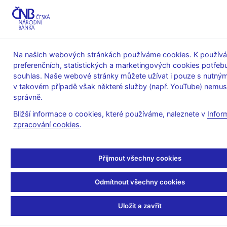
MENU
Na našich webových stránkách používáme cookies. K používá
preferenčních, statistických a marketingových cookies potřeb
Úvod
Stalo se
Kalendář
souhlas. Naše webové stránky můžete užívat i pouze s nutným
v takovém případě však některé služby (např. YouTube) nemus
KALENDÁŘ
31. 8. 2026
Harmonizovaný měnový přehled
správně.
Bližší informace o cookies, které používáme, naleznete v
Infor
Harmonizovaný měnový
zpracování cookies
.
přehled
Přijmout všechny cookies
k 31. 7. 2026
Odmítnout všechny cookies
Měnový přehled je souhrnnou statistickou bilancí měnových
finančních institucí (MFI), která poskytuje uživatelům základní
Uložit a zavřít
přehled o pozici sektoru MFI vůči ostatním rezidentským a
nerezidentským sektorům.