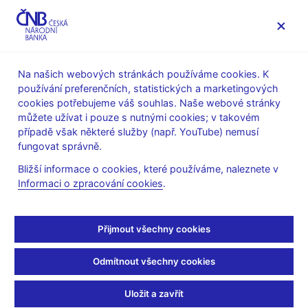
MENU
Na našich webových stránkách používáme cookies. K
používání preferenčních, statistických a marketingových
Úvod
Stalo se
Kalendář
cookies potřebujeme váš souhlas. Naše webové stránky
můžete užívat i pouze s nutnými cookies; v takovém
KALENDÁŘ
25. 7. 2025
Globální ekonomický výhled
případě však některé služby (např. YouTube) nemusí
fungovat správně.
Globální ekonomický
Bližší informace o cookies, které používáme, naleznete v
Informaci o zpracování cookies
.
výhled
na 3. čtvrtletí 2025
Přijmout všechny cookies
Globální ekonomický výhled přináší každé čtvrtletí souhrn
Odmítnout všechny cookies
predikcí a výhledů mezinárodních institucí a centrálních bank
pro eurozónu, Německo, USA, Čínu, Spojené království,
Uložit a zavřít
Japonsko, Rusko, Polsko a Maďarsko. Též přináší přehled