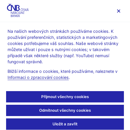
MENU
Na našich webových stránkách používáme cookies. K
používání preferenčních, statistických a marketingových
Úvod
Stalo se
Aktuality
cookies potřebujeme váš souhlas. Naše webové stránky
můžete užívat i pouze s nutnými cookies; v takovém
AKTUALITY
17. 6. 2026
případě však některé služby (např. YouTube) nemusí
Zpráva o výkonu dohledu
fungovat správně.
Bližší informace o cookies, které používáme, naleznete v
nad finančním trhem za
Informaci o zpracování cookies
.
rok 2025
Přijmout všechny cookies
Sdílejte
Odmítnout všechny cookies
Uložit a zavřít
Česká národní banka vydala
Zprávu o výkonu dohledu nad