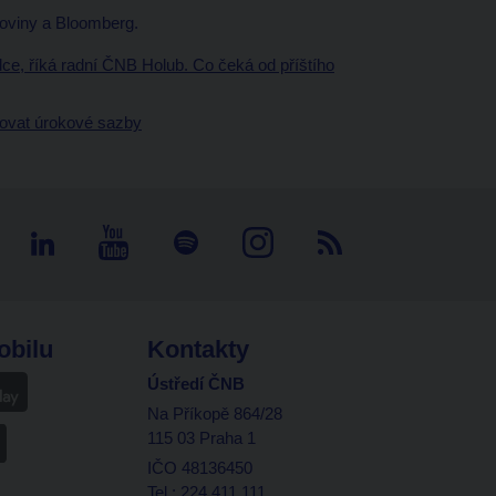
oviny a Bloomberg.
udce, říká radní ČNB Holub. Co čeká od příštího
žovat úrokové sazby
obilu
Kontakty
Ústředí ČNB
Na Příkopě 864/28
115 03 Praha 1
IČO 48136450
Tel.: 224 411 111