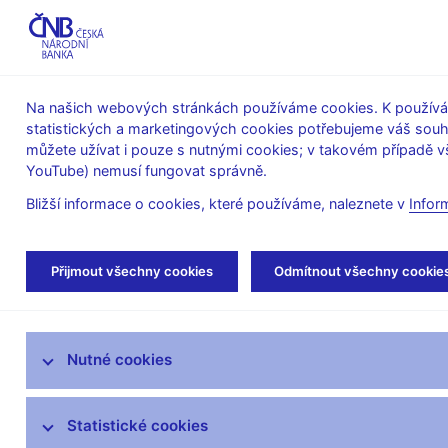
ABO-K
Na našich webových stránkách používáme cookies. K používán
statistických a marketingových cookies potřebujeme váš sou
O ČNB
Měnová
Finanční
můžete užívat i pouze s nutnými cookies; v takovém případě vš
YouTube) nemusí fungovat správně.
politika
stabilita
Bližší informace o cookies, které používáme, naleznete v
Infor
Úvod
Stalo se
Aktuality
Přijmout všechny cookies
Odmítnout všechny cookie
Aktuality
Nutné cookies
Tiskové zprávy
Kalendář
Statistické cookies