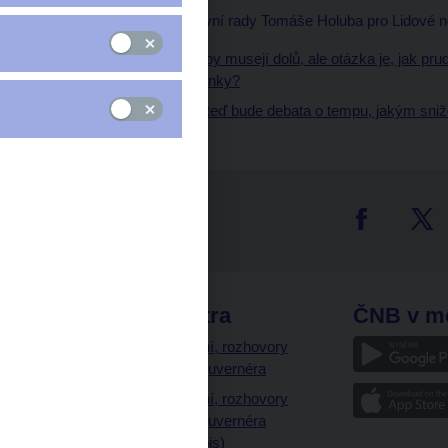
Rozhovory člena bankovní rady Tomáše Holuba pro Lidové n
Lidové noviny:
Sazby musejí dolů, ale otázka je, jak pr
jednání centrální banky?
Bloomberg:
Za mě teď bude debata o tempu, jakým sni
tter
odkazy
ČNB extra
ČNB v m
a
Vystoupení, rozhovory
a články guvernéra
ázky
Vystoupení, rozhovory
ajetku
a články guvernéra
ných prostor
(úplný výpis)