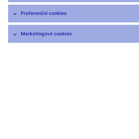
Preferenční cookies
Marketingové cookies
Zůstaňme v kontaktu
Newsle
Nejčastější odkazy
Povinné 
Výměna neplatných
Úřední desk
bankovek
Veřejné zak
Informace k Sberbank CZ
Vyřazování m
Výměna poškozených
Pronájem vol