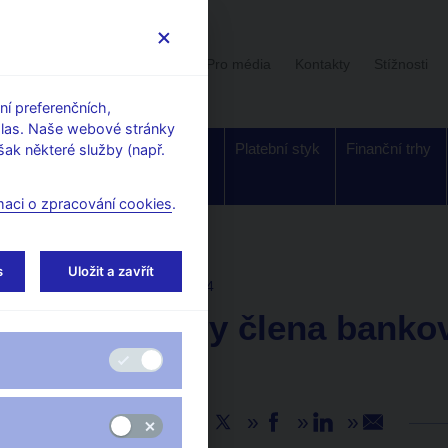
Uživatelská sekce
Stalo se
Pro média
Kontakty
Stížnosti
í preferenčních,
hlas. Naše webové stránky
Dohled a
Bankovky a
Platební styk
Finanční trhy
ak některé služby (např.
regulace
mince
maci o zpracování cookies
.
s
Uložit a zavřít
AKTUALITY
31. 1. 2024
Rozhovory člena banko
Holuba
Sdílejte