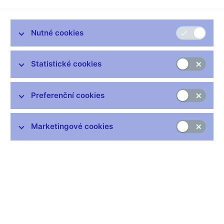
Co se vám vybaví, když se řekne „krize“?
Každý z nás si
někdy řekl, že má krizi, když mu nebylo dobře nebo byl
Nutné cookies
smutný. Proč ale vznikají ty velké – ekonomické, vládní a
zdravotní krize? Dá se jim předejít? Co pro to můžeme
udělat my sami a jak se mají chovat podniky?
Jakou úlohu
Statistické cookies
má centrální banka? Odpovědi nejen na tyto otázky hledali
ve své nové výukové prezentaci manželé Luboš a Zlata
Preferenční cookies
Komárkovi z ČNB.
Marketingové cookies