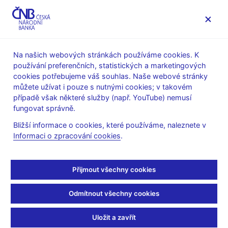
MENU
Na našich webových stránkách používáme cookies. K
používání preferenčních, statistických a marketingových
Úvod
Stalo se
Aktuality
cookies potřebujeme váš souhlas. Naše webové stránky
můžete užívat i pouze s nutnými cookies; v takovém
AKTUALITY
17. 1. 2022
případě však některé služby (např. YouTube) nemusí
Proč vznikají krize?
fungovat správně.
Bližší informace o cookies, které používáme, naleznete v
Představujeme další
Informaci o zpracování cookies
.
výukovou prezentaci
Přijmout všechny cookies
ČNB
Odmítnout všechny cookies
Sdílejte
Uložit a zavřít