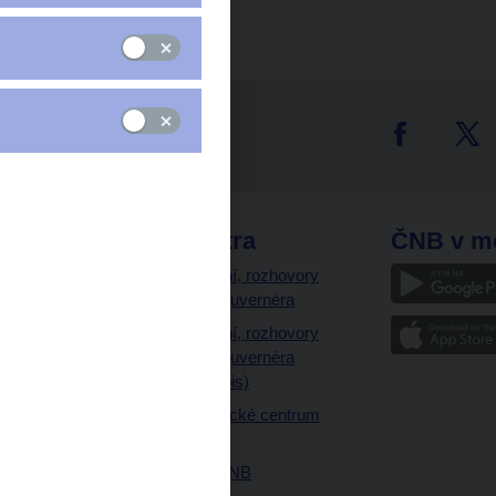
Zpět na seznam
tter
odkazy
ČNB extra
ČNB v m
a
Vystoupení, rozhovory
a články guvernéra
ázky
Vystoupení, rozhovory
ajetku
a články guvernéra
ných prostor
(úplný výpis)
Návštěvnické centrum
ČNB
Historie ČNB