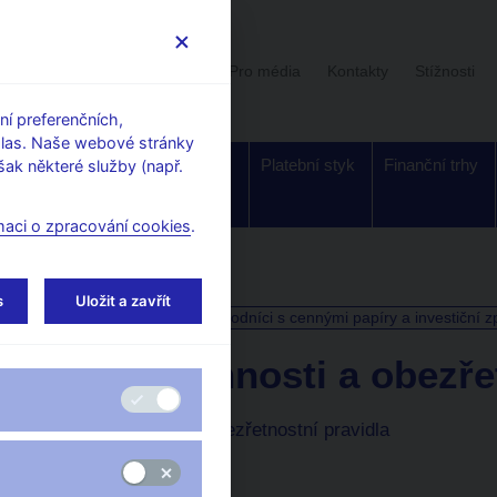
Uživatelská sekce
Stalo se
Pro média
Kontakty
Stížnosti
í preferenčních,
hlas. Naše webové stránky
Dohled a
Bankovky a
Platební styk
Finanční trhy
ak některé služby (např.
regulace
mince
maci o zpracování cookies
.
s
Uložit a zavřít
Banky a záložny
Obchodníci s cennými papíry a investiční z
Výkon činnosti a obezře
Výkon činnosti a obezřetnostní pravidla