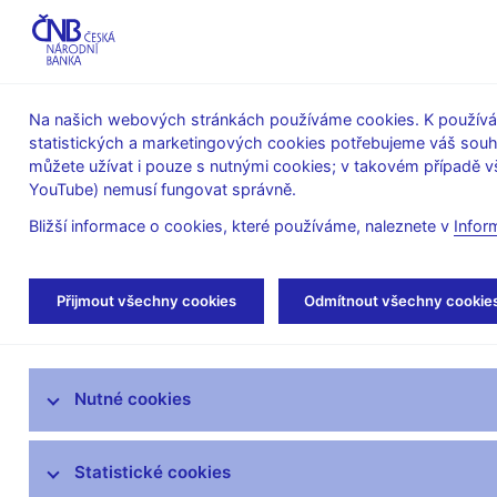
ABO-K
Na našich webových stránkách používáme cookies. K používán
statistických a marketingových cookies potřebujeme váš sou
O ČNB
Měnová
Finanční
můžete užívat i pouze s nutnými cookies; v takovém případě vš
YouTube) nemusí fungovat správně.
politika
stabilita
Bližší informace o cookies, které používáme, naleznete v
Infor
Úvod
Často kladené dotazy
Přijmout všechny cookies
Odmítnout všechny cookie
Související odkazy
Nutné cookies
Stanoviska k regulaci finančního trhu
Slovník pojmů
Statistické cookies