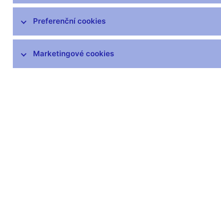
Preferenční cookies
Marketingové cookies
Zůstaňme v kontaktu
Newsle
Nejčastější odkazy
Povinné 
Výměna neplatných
Úřední desk
bankovek
Veřejné zak
Informace k Sberbank CZ
Vyřazování m
Výměna poškozených
Pronájem vol
peněz
Kariéra
Seznamy regulovaných a
registrovaných subjektů
Kurzy devizového trhu