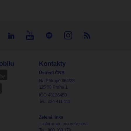
obilu
Kontakty
Ústředí ČNB
Na Příkopě 864/28
115 03 Praha 1
IČO 48136450
Tel.: 224 411 111
Zelená linka
– informace pro veřejnost
Tel.: 800 160 170