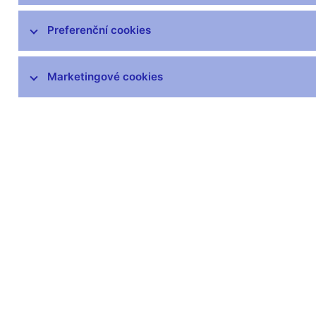
poškozených a neplatných peněz
Výskyt padělků
Preferenční cookies
Peněžní oběh
Marketingové cookies
Dohled nad peněžním oběhem
Numizmatika
Legislativa