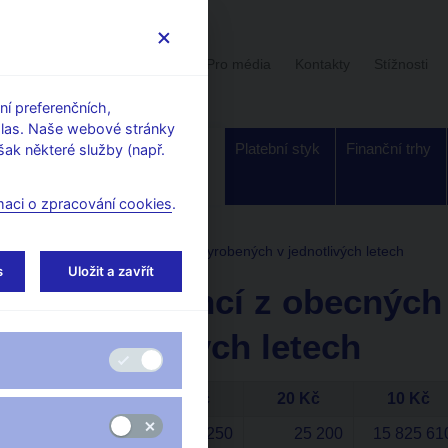
Uživatelská sekce
Stalo se
Pro média
Kontakty
Stížnosti
í preferenčních,
hlas. Naše webové stránky
Dohled a
Bankovky a
Platební styk
Finanční trhy
ak některé služby (např.
regulace
mince
maci o zpracování cookies
.
Počty mincí z obecných kovů vyrobených v jednotlivých letech
s
Uložit a zavřít
Počty mincí z obecných
jednotlivých letech
Nominál
50 Kč
20 Kč
10 Kč
2025
25 250
25 200
15 825 61