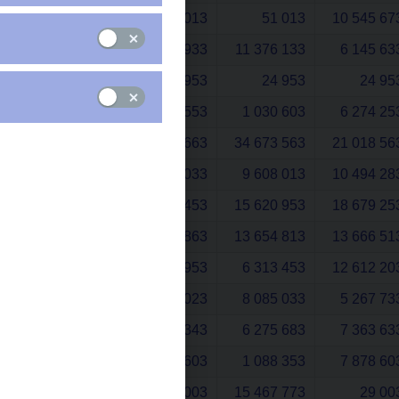
2024
51 013
51 013
10 545 67
2023
6 322 933
11 376 133
6 145 63
2022
24 953
24 953
24 95
2021
22 959 553
1 030 603
6 274 25
2020
11 546 663
34 673 563
21 018 56
2019
17 796 033
9 608 013
10 494 28
2018
10 523 453
15 620 953
18 679 25
2017
14 705 863
13 654 813
13 666 51
2016
5 261 953
6 313 453
12 612 20
2015
18 023
8 085 033
5 267 73
2014
5 217 343
6 275 683
7 363 63
2013
18 603
1 088 353
7 878 60
2012
17 029 003
15 467 773
29 00