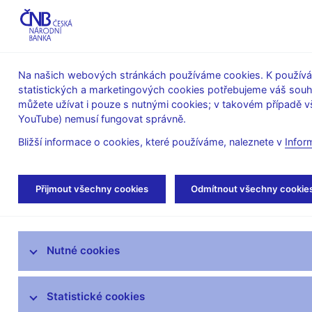
ABO-K
Na našich webových stránkách používáme cookies. K používán
statistických a marketingových cookies potřebujeme váš sou
O ČNB
Měnová
Finanční
můžete užívat i pouze s nutnými cookies; v takovém případě vš
YouTube) nemusí fungovat správně.
politika
stabilita
Bližší informace o cookies, které používáme, naleznete v
Infor
Úvod
Bankovky a mince
Peněžní oběh
Přijmout všechny cookies
Odmítnout všechny cookie
Bankovky
Nutné cookies
Mince
Výměna tuzemských peněz
Statistické cookies
opotřebených oběhem, běžně