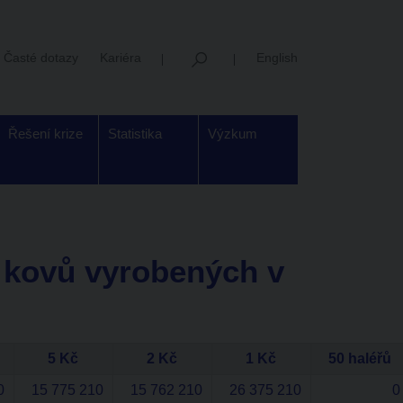
Časté dotazy
Kariéra
English
Řešení krize
Statistika
Výzkum
 kovů vyrobených v
5 Kč
2 Kč
1 Kč
50 haléřů
0
15 775 210
15 762 210
26 375 210
0