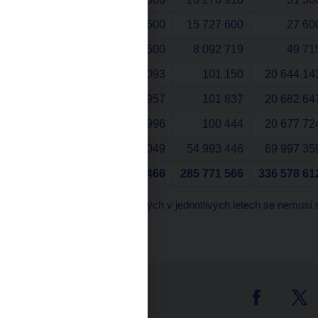
1998
27 600
15 727 600
27 60
1997
41 500
8 092 719
49 71
1996
103 093
101 150
20 644 14
1995
102 957
101 837
20 682 64
1994
99 996
100 444
20 677 72
1993
35 001 049
54 993 446
69 997 35
Celkem
214 600 466
285 771 566
336 578 61
Množství mincí vyrobených v jednotlivých letech se nemusí 
letopočty ražby.
tter