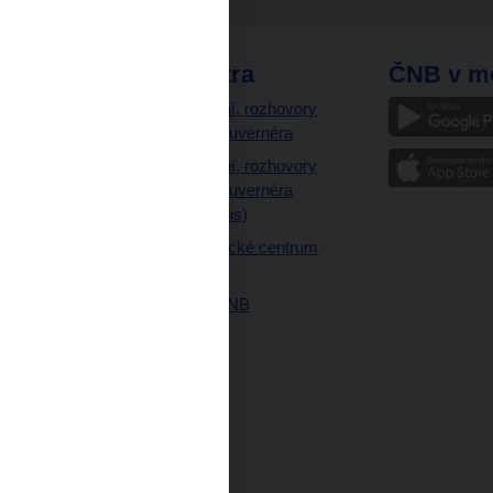
odkazy
ČNB extra
ČNB v m
a
Vystoupení, rozhovory
a články guvernéra
ázky
Vystoupení, rozhovory
ajetku
a články guvernéra
ných prostor
(úplný výpis)
Návštěvnické centrum
ČNB
Historie ČNB