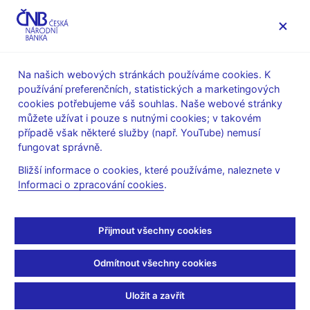
MENU
Na našich webových stránkách používáme cookies. K
používání preferenčních, statistických a marketingových
Úvod
Bankovky a mince
Numizmatika
cookies potřebujeme váš souhlas. Naše webové stránky
Zlaté mince
můžete užívat i pouze s nutnými cookies; v takovém
Kulturní památky technického dědictví – cyklus deseti zlatých
případě však některé služby (např. YouTube) nemusí
mincí
fungovat správně.
ZM Kulturní památka zdymadlo pod Střekovem
Bližší informace o cookies, které používáme, naleznete v
ZM Kulturní památka
Informaci o zpracování cookies
.
zdymadlo pod
Přijmout všechny cookies
Střekovem
Odmítnout všechny cookies
Příprava návrhů platidla - soutěžní podmínky (pdf, 2,6 MB)
Uložit a zavřít
Technická příprava platidla - výsledky soutěže