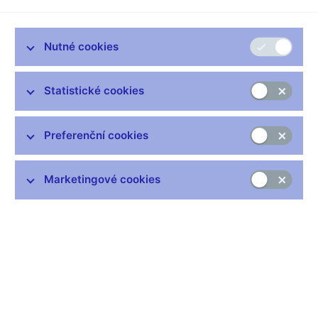
Nutné cookies
Statistické cookies
Preferenční cookies
Česká národní banka vydává dne 20. května 2009 do oběhu
Marketingové cookies
sedmou zlatou 2500 Kč minci z cyklu Kulturní památky
technického dědictví, jejímž tématem je funkcionalistické
zdymadlo pod Střekovem. Mince se vydává ve dvojím
provedení ražby, lišícím se povrchovou úpravou a hranou.
Klasické běžné provedení má stejný lesk mincovního pole i
reliéfu a vroubkovanou hranu. Mince ve zvláštním špičkovém
provedení (tzv. proof) má mincovní pole leštěné do vysokého
lesku a reliéf je matován. Hrana mince ve zvláštním provedení
je hladká. Mince v běžném i špičkovém provedení jsou raženy