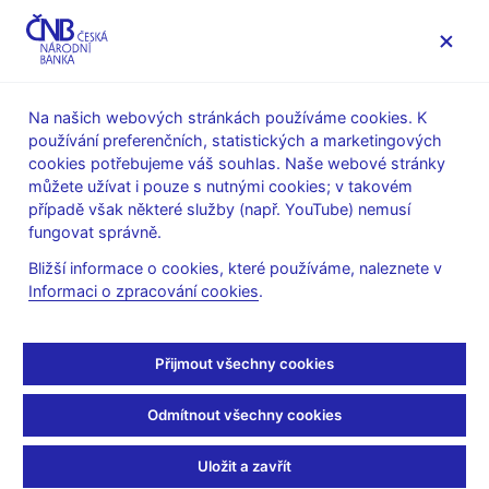
MENU
Na našich webových stránkách používáme cookies. K
používání preferenčních, statistických a marketingových
Úvod
Bankovky a mince
Numizmatika
cookies potřebujeme váš souhlas. Naše webové stránky
Stříbrné mince
můžete užívat i pouze s nutnými cookies; v takovém
Pamětní stříbrná mince 50. výročí vítězství nad fašismem
případě však některé služby (např. YouTube) nemusí
fungovat správně.
Pamětní stříbrná mince
Bližší informace o cookies, které používáme, naleznete v
50. výročí vítězství nad
Informaci o zpracování cookies
.
fašismem
Přijmout všechny cookies
Odmítnout všechny cookies
Uložit a zavřít