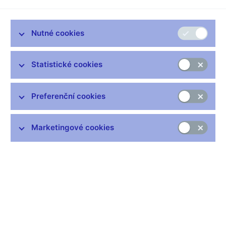
Nutné cookies
Statistické cookies
Preferenční cookies
Česká národní banka vydala dne 26.dubna 1995 do oběhu
stříbrnou pamětní 200 Kč minci k 50. výročí vítězství nad
Marketingové cookies
fašismem. Mince se vydává při zachování stejného obrazu ve
dvojím provedení ražby . V klasickém běžném provedení a ve
zvláštním špičkovém provedení tzv. proof pro náročné
sběratele numismatiky. Mince kvality proof se od běžné mince
liší v povrchové úpravě. Zatímco u běžné kvality je mincovní
pole i reliéf leštěn stejně, u mincí proof je mincovní pole
vyleštěno do vysokého lesku a reliéf je matován.
Obě mince v běžném i proofovém provedení jsou raženy ze