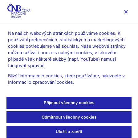
MENU
Na našich webových stránkách používáme cookies. K
používání preferenčních, statistických a marketingových
Úvod
Bankovky a mince
Numizmatika
cookies potřebujeme váš souhlas. Naše webové stránky
Stříbrné mince
můžete užívat i pouze s nutnými cookies; v takovém
Pamětní stříbrná mince ke 100. výročí výroby prvního
případě však některé služby (např. YouTube) nemusí
osobního automobilu ve Střední Evropě "Präsident"
fungovat správně.
Pamětní stříbrná mince
Bližší informace o cookies, které používáme, naleznete v
Informaci o zpracování cookies
.
ke 100. výročí výroby
prvního osobního
Přijmout všechny cookies
automobilu ve Střední
Odmítnout všechny cookies
Evropě "Präsident"
Uložit a zavřít