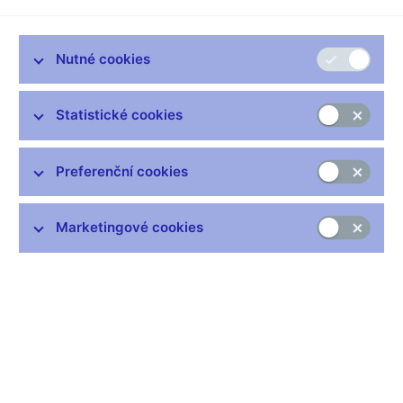
Nutné cookies
Statistické cookies
Preferenční cookies
Dnem 5. března 1997 vydává Česká národní banka do oběhu
pamětní stříbrnou 200 Kč minci při příležitosti 100. výročí
výroby prvního osobního automobilu ve Střední Evropě
Marketingové cookies
"Präsident".
Mince se vydává ve dvojím provedení ražby při zachování
stejného obrazu. V klasickém běžném a ve zvláštním
špičkovém provedení tzv. proof. Mince proof kvality se od
běžné mince liší v povrchové úpravě. Zatímco u běžné kvality
je mincovní pole i reliéf leštěn stejně, u mincí proof je mincovní
pole vyleštěno do vysokého lesku a reliéf je matován. Rozdílná
je i hrana mincí, u běžné kvality je vroubkovaná, u kvality proof