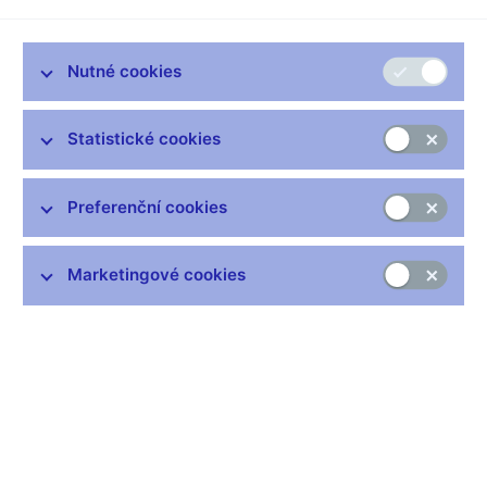
Nutné cookies
Statistické cookies
Česká národní banka vyhlásila v prosinci 2010 celostátní
Preferenční cookies
neomezenou anonymní soutěž na umělecký návrh čtvrté zlaté
mince z cyklu „Mosty“ s námětem „Negrelliho viadukt“. Její
uzávěrka byla stanovena na 13. května 2011. Vyhlášení
Marketingové cookies
soutěže bylo veřejné, prostřednictvím internetu, členům
Asociace umělců a medailérů, uměleckým školám a těm, kteří
se již zúčastnili některé soutěže na české pamětní mince, byly
soutěžní podmínky zaslány přímo.
Soutěže se zúčastnilo 16 výtvarníků, kteří předložili celkem 29
sádrových modelů. Komise pro posuzování návrhů na české
peníze vyhodnotila předložené práce dne 24. května 2011 v
České národní bance za přítomnosti stálé odborné poradkyně
pro cyklus Mosty Ing. Arch. Evy Dvořákové z Národního