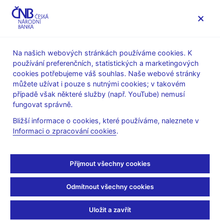
MENU
Na našich webových stránkách používáme cookies. K
používání preferenčních, statistických a marketingových
Úvod
Bankovky a mince
Numizmatika
cookies potřebujeme váš souhlas. Naše webové stránky
Plán emise pamětních mincí v letech 2011–2015
můžete užívat i pouze s nutnými cookies; v takovém
ZM Negrelliho viadukt v Praze – technická příprava platidla
případě však některé služby (např. YouTube) nemusí
fungovat správně.
ZM Negrelliho viadukt v
Bližší informace o cookies, které používáme, naleznete v
Praze – technická
Informaci o zpracování cookies
.
příprava platidla
Přijmout všechny cookies
Příprava návrhů platidla - soutěžní podmínky (pdf, 2,2 MB)
Odmítnout všechny cookies
Uložit a zavřít