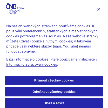
MENU
Na našich webových stránkách používáme cookies. K
používání preferenčních, statistických a marketingových
Úvod
Bankovky a mince
Numizmatika
cookies potřebujeme váš souhlas. Naše webové stránky
Plán emise pamětních mincí v letech 2006–2010
můžete užívat i pouze s nutnými cookies; v takovém
PSM k 500. výročí úmrtí Matěje Rejska – soutěž
případě však některé služby (např. YouTube) nemusí
fungovat správně.
PSM k 500. výročí úmrtí
Bližší informace o cookies, které používáme, naleznete v
Matěje Rejska – soutěž
Informaci o zpracování cookies
.
PODMÍNKY
Přijmout všechny cookies
celostátní neomezené anonymní soutěže na umělecký návrh
Odmítnout všechny cookies
pamětní stříbrné 200 Kč mince k 500. výročí úmrtí Matěje
Rejska
Uložit a zavřít