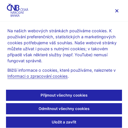
MENU
Na našich webových stránkách používáme cookies. K
používání preferenčních, statistických a marketingových
Úvod
Bankovky a mince
Numizmatika
cookies potřebujeme váš souhlas. Naše webové stránky
Plán emise mincí a bankovek v letech 2021–2025
můžete užívat i pouze s nutnými cookies; v takovém
Pamětní stříbrné mince 200 Kč
případě však některé služby (např. YouTube) nemusí
PSM ke 100. výročí zahájení pravidelného vysílání
fungovat správně.
československého rozhlasu – technická příprava platidla
Bližší informace o cookies, které používáme, naleznete v
PSM ke 100. výročí
Informaci o zpracování cookies
.
zahájení pravidelného
Přijmout všechny cookies
vysílání
Odmítnout všechny cookies
československého
Uložit a zavřít