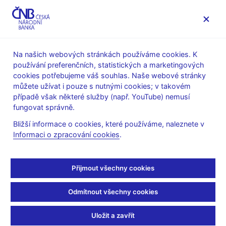
MENU
Na našich webových stránkách používáme cookies. K
používání preferenčních, statistických a marketingových
Úvod
Bankovky a mince
Numizmatika
cookies potřebujeme váš souhlas. Naše webové stránky
Plán emise mincí a bankovek v letech 2021–2025
můžete užívat i pouze s nutnými cookies; v takovém
Mimořádné
případě však některé služby (např. YouTube) nemusí
Pamětní bankovka k budování československé měny – Karel
fungovat správně.
Engliš – návrh k realizaci
Bližší informace o cookies, které používáme, naleznete v
Pamětní bankovka k
Informaci o zpracování cookies
.
budování
Přijmout všechny cookies
československé měny –
Odmítnout všechny cookies
Karel Engliš – návrh k
Uložit a zavřít