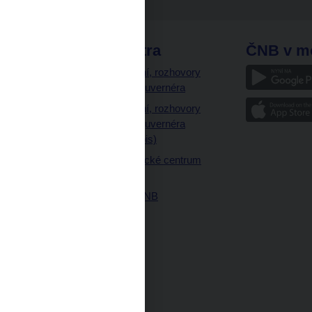
odkazy
ČNB extra
ČNB v m
a
Vystoupení, rozhovory
a články guvernéra
ázky
Vystoupení, rozhovory
ajetku
a články guvernéra
ných prostor
(úplný výpis)
Návštěvnické centrum
ČNB
Historie ČNB