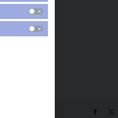
Zastoupená:
Ing. Roman Kudla
Telefon:
+420 608 742 139
E-mail:
Ales.Litera@karto-k.cz
karto-k@karto-k.cz
tter