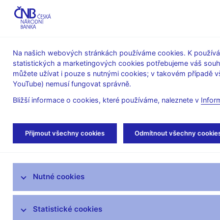
ABO-K
Na našich webových stránkách používáme cookies. K používán
statistických a marketingových cookies potřebujeme váš sou
O ČNB
Měnová
Finanční
můžete užívat i pouze s nutnými cookies; v takovém případě vš
YouTube) nemusí fungovat správně.
politika
stabilita
Bližší informace o cookies, které používáme, naleznete v
Infor
Úvod
Bankovky a mince
Legislativa
O
Přijmout všechny cookies
Odmítnout všechny cookie
Bankovky
Nutné cookies
Mince
Výměna tuzemských peněz
Statistické cookies
opotřebených oběhem, běžně