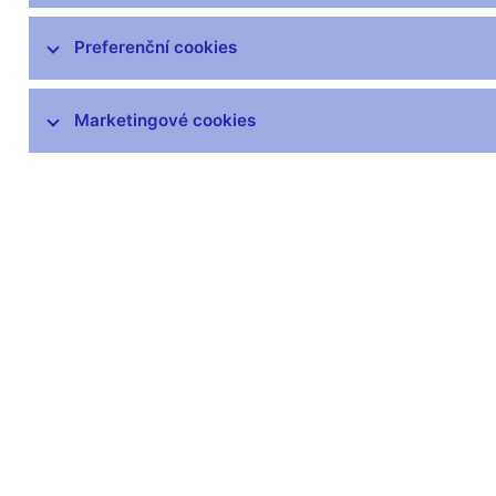
poškozených a neplatných peněz
Výskyt padělků
Preferenční cookies
Peněžní oběh
Marketingové cookies
Numizmatika
Legislativa
Zákon o oběhu bankovek a mincí
Odborné kurzy
Testování zařízení
Zůstaňme v kontaktu
Newsle