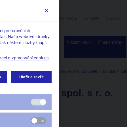
Uživatelská sekce
Stalo se
Pro média
Kontakty
Stížnosti
í preferenčních,
hlas. Naše webové stránky
Dohled a
Bankovky a
Platební styk
Finanční trhy
ak některé služby (např.
regulace
mince
maci o zpracování cookies
.
soby pověřené k organizování odborných kurzů podle § 33 odst. 4 zák
s
Uložit a zavřít
22. 7. 2021
KARTO K spol. s r. o.
Adresa:
Brigádnická 33
621 00 Brno