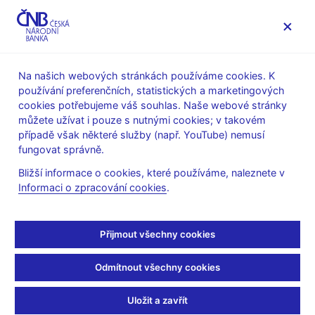
MENU
Na našich webových stránkách používáme cookies. K
používání preferenčních, statistických a marketingových
Úvod
Bankovky a mince
Legislativa
cookies potřebujeme váš souhlas. Naše webové stránky
Osoby pověřené k organizování odborných kurzů podle § 33
můžete užívat i pouze s nutnými cookies; v takovém
odst. 4 zákona č. 136/2011 Sb.
případě však některé služby (např. YouTube) nemusí
fungovat správně.
22. 7. 2021
BIG WIN a.s.
Bližší informace o cookies, které používáme, naleznete v
Informaci o zpracování cookies
.
Adresa:
Ovocný trh 572/11
Přijmout všechny cookies
110 01 Praha 1
Odmítnout všechny cookies
Zastoupená:
David Paukner
Drahoslav Roubíček
Uložit a zavřít