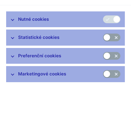
Telefon:
+420 720 229 880
Nutné cookies
E-mail:
info@bigwin.cz
Statistické cookies
Preferenční cookies
Zůstaňme v kontaktu
Newsletter
Marketingové cookies
Nejčastější odkazy
Výměna neplatných bankovek