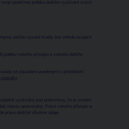
 svoji společnou politiku dalšího využívání svých
ejnou službu vysoké kvality bez ohledu na jejich
olitiku volného přístupu a volného dalšího
 souladu se zásadami uvedenými v prohlášení
tatistiky
.
ezplatně využívány pod podmínkou, že je uveden
tadat) nejsou upravovány. Právo volného přístupu a
dá právo obdržet důvěrné údaje.