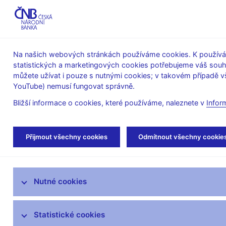
ABO-K
Na našich webových stránkách používáme cookies. K používán
statistických a marketingových cookies potřebujeme váš sou
O ČNB
Měnová
Finanční
můžete užívat i pouze s nutnými cookies; v takovém případě vš
YouTube) nemusí fungovat správně.
politika
stabilita
Bližší informace o cookies, které používáme, naleznete v
Infor
Úvod
Statistika
Přijmout všechny cookies
Odmítnout všechny cookie
ARAD – systém časových řad
Nutné cookies
SDAT – sběr dat výkaznictví ČNB
Měnová a finanční statistika
Statistické cookies
AnaCredit