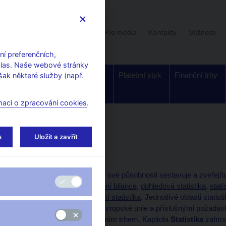
Uživatelská sekce
Stalo se
Pro média
Kontakty
Stížnosti
í preferenčních,
hlas. Naše webové stránky
Dohled a
Bankovky a
Platební styk
Finanční trhy
ak některé služby (např.
regulace
mince
maci o zpracování cookies
.
s
Uložit a zavřít
Statistika
Česká národní banka ve své působnosti sestavuje a zveřejňuj
finanční statistika
,
platební bilance
,
dohledová statistika
,
stati
statistika
a
vládní finanční statistika
. Jednotlivé oblasti stati
standardy a standardy Evropské unie a příslušnými požada
dohledu ČNB nad finančním trhem. Kapitola
Statistika
zahrnu