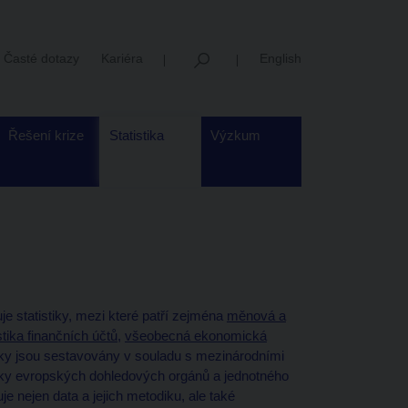
Časté dotazy
Kariéra
English
Řešení krize
Statistika
Výzkum
e statistiky, mezi které patří zejména
měnová a
stika finančních účtů
,
všeobecná ekonomická
stiky jsou sestavovány v souladu s mezinárodními
vky evropských dohledových orgánů a jednotného
je nejen data a jejich metodiku, ale také