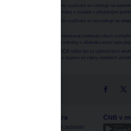
Právo volného dalšího využívání se vztahuje na statisti
které musí být využívány v souladu s příslušnými pro
Právo volného dalšího využívání se nevztahuje na údaj
údajů.
Uživatelé nemohou nárokovat kontinuitu všech zveřejňov
statistiky mohou být měněny v důsledku revizí nebo jiný
Přístup k údajům ESCB může být za výjimečných okolno
způsobem, který je v rozporu se zájmy ostatních uživat
tter
odkazy
ČNB extra
ČNB v m
a
Vystoupení, rozhovory