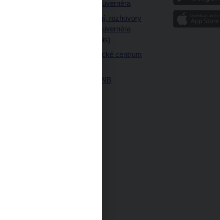
a články guvernéra
ázky
Vystoupení, rozhovory
ajetku
a články guvernéra
ných prostor
(úplný výpis)
Návštěvnické centrum
ČNB
Historie ČNB