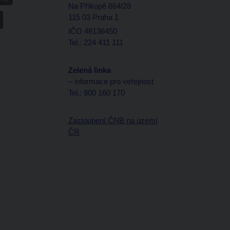
Na Příkopě 864/28
115 03 Praha 1
IČO 48136450
Tel.: 224 411 111
Zelená linka
– informace pro veřejnost
Tel.: 800 160 170
Zastoupení ČNB na území
ČR