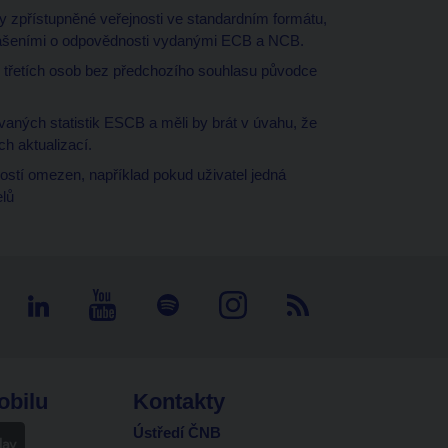
ky zpřístupněné veřejnosti ve standardním formátu,
hlášeními o odpovědnosti vydanými ECB a NCB.
e třetích osob bez předchozího souhlasu původce
aných statistik ESCB a měli by brát v úvahu, že
ch aktualizací.
stí omezen, například pokud uživatel jedná
elů
obilu
Kontakty
Ústředí ČNB