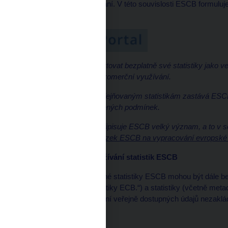
usnadnění jejich využívání. V této souvislosti ESCB formuluje
statistik.
ESCB se zavázal poskytovat bezplatně své statistiky jako veř
další komerční nebo nekomerční využívání.
Ve vztahu ke svým zveřejňovaným statistikám zastává ESCB p
využívání za níže uvedených podmínek.
Kvalitě svých statistik připisuje ESCB velký význam, a to v
nazvaném
Veřejný závazek ESCB na vypracování evropské s
Podmínky dalšího využívání statistik ESCB
Veškeré veřejně dostupné statistiky ESCB mohou být dále b
zdroj (např. „Zdroj: statistiky ECB.“) a statistiky (včetně me
volného dalšího využívání veřejně dostupných údajů nezaklá
Dále platí tato pravidla: