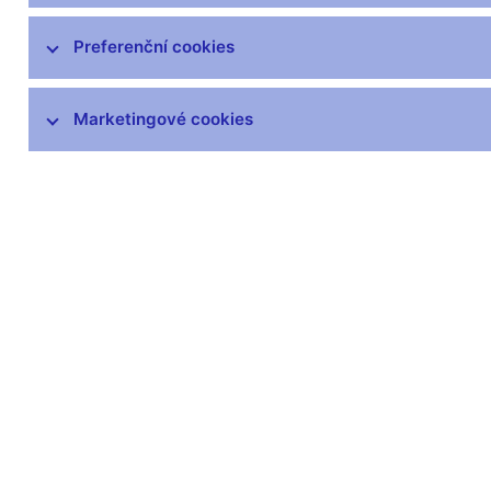
Statistika platební bilance
Preferenční cookies
Dohledová statistika
Marketingové cookies
Statistika finančních účtů
Všeobecná ekonomická statistika
Vládní finanční statistiky
Centrální evidence účtů
Inflace
SDDS Plus
Další statistiky ČNB
Výkaznictví a sběr dat
Předpisy ke statistice ČNB