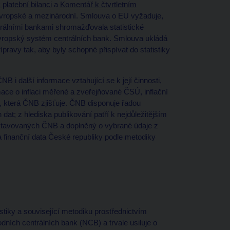
platební bilanci
a
Komentář k čtvrtletním
ak evropské a mezinárodní. Smlouva o EU vyžaduje,
trálními bankami shromažďovala statistické
 Evropský systém centrálních bank. Smlouva ukládá
ípravy tak, aby byly schopné přispívat do statistiky
 i další informace vztahující se k její činnosti,
ace o inflaci měřené a zveřejňované ČSÚ, inflační
í, která ČNB zjišťuje. ČNB disponuje řadou
h dat; z hlediska publikování patří k nejdůležitějším
estavovaných ČNB a doplněný o vybrané údaje z
finanční data České republiky podle metodiky
tiky a související metodiku prostřednictvím
dních centrálních bank (NCB) a trvale usiluje o