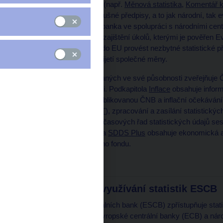
komentované publikace (např.
Měnová statistika
,
Komentář k 
finančním účtům
) a příslušné předpisy, a to jak národní, t
aby Evropská centrální banka ve spolupráci s národními cen
informace nezbytné pro zajištění úkolů, kterými je pověřen
zemím při jejich vstupu do EU provést nezbytné statistické př
eurozóny v okamžiku přijetí společné měny.
Vedle statistik sestavovaných ve své působnosti zveřejňuje ČNB
především údaje o inflaci. Podkapitola
Inflace
obsahuje inform
cíl a prognózu inflace publikovanou ČNB a inflační očekáván
systémů pro sběr (
SDAT
), zpracování a zasílání statistickýc
ARAD
, unikátní systém časových řad statistických údajů s
externích zdrojů. Stránka
SDDS Plus
obsahuje ekonomická a 
Mezinárodního měnového fondu.
Politika dalšího využívání statistik ESCB
Evropský systém centrálních bank (ESCB) zpřístupňuje statis
internetových stránek Evropské centrální banky (ECB) a náro