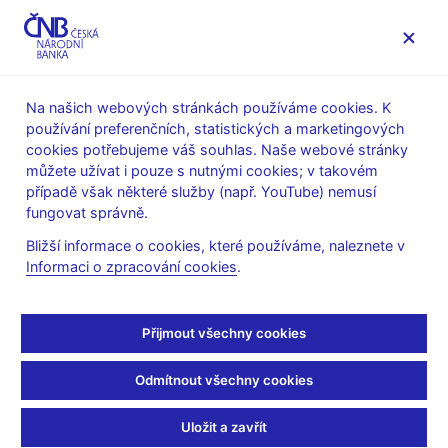
MENU
Na našich webových stránkách používáme cookies. K
používání preferenčních, statistických a marketingových
Úvod
O ČNB
Publikace
cookies potřebujeme váš souhlas. Naše webové stránky
Publikace – finanční stabilita
můžete užívat i pouze s nutnými cookies; v takovém
případě však některé služby (např. YouTube) nemusí
Publikace – finanční
fungovat správně.
stabilita
Bližší informace o cookies, které používáme, naleznete v
Informaci o zpracování cookies
.
Zprávy o finanční stabilitě
Rizika pro finanční stabilitu a jejich indikátory
Přijmout všechny cookies
Zátěžové testy
Odmítnout všechny cookies
Uložit a zavřít