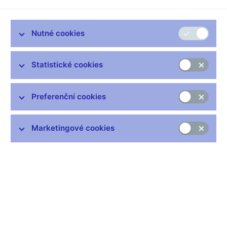
mechanismu dohledu, který zahrnuje také vnitrostátní
příslušné orgány.
Nutné cookies
Evropský systém centrálních bank (ESCB)
se skládá z ECB
a národních centrální bank všech členských států EU. ČNB je
součástí ESCB.
Statistické cookies
Eurosystém
existuje od 1. ledna 1999 a skládá se z ECB a
národních centrálních bank členských států EU, které zavedly
Preferenční cookies
euro.
Eurozóna
je oblast zahrnující členské státy EU, které zavedly
Marketingové cookies
euro.
Prvořadým cílem ESCB
je podle Smlouvy o fungování EU
udržovat cenovou stabilitu. Aniž by byl dotčen tento cíl,
podporuje ESCB obecné hospodářské politiky EU se záměrem
přispět k dosažení cílů Unie, jak jsou vymezeny v čl. 3 Smlouvy
o EU, tj. podporovat mír, hodnoty Unie a blahobyt jejích
obyvatel, poskytovat občanům EU prostor svobody,
bezpečnosti a práva, vytvářet vnitřní trh a hospodářskou a