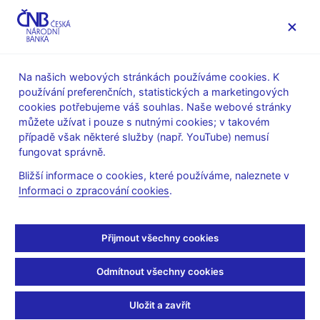
MENU
Na našich webových stránkách používáme cookies. K
používání preferenčních, statistických a marketingových
Úvod
O ČNB
ČNB v EU a mezinárodních vztazích
cookies potřebujeme váš souhlas. Naše webové stránky
ECB a ESCB
můžete užívat i pouze s nutnými cookies; v takovém
případě však některé služby (např. YouTube) nemusí
ECB a ESCB
fungovat správně.
Bližší informace o cookies, které používáme, naleznete v
Evropská centrální banka (ECB, externí odkaz)
je centrální
Informaci o zpracování cookies
.
bankou eurozóny a členem Evropského systému
centrálních bank (ESCB), tvoří základ Eurosystému. Byla
založena 1. června 1998 a sídlí ve Frankfurtu nad Mohanem
Přijmout všechny cookies
(SRN).
ECB odpovídá za provádění měnové politiky v eurozóně.
Odmítnout všechny cookies
ECB je rovněž odpovědná za obezřetnostní dohled nad
úvěrovými institucemi v eurozóně a zúčastněných
Uložit a zavřít
členských státech mimo eurozónu, a to v rámci jednotného